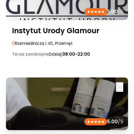
5.00
/5
Instytut Urody Glamour
Rzemieślnicza
| 45
, Przemęt
Teraz zamknięte
Dzisiaj:
08:00-22:00
5.00
/5