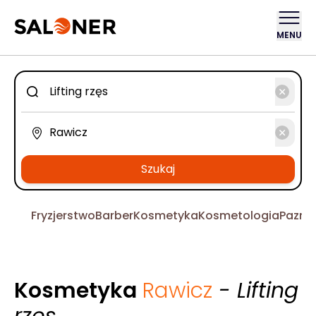
MENU
Szukaj
Fryzjerstwo
Barber
Kosmetyka
Kosmetologia
Pazno
Kosmetyka
Rawicz
- Lifting