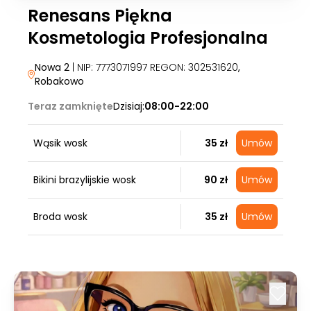
Renesans Piękna
Kosmetologia Profesjonalna
Nowa 2
| NIP: 7773071997 REGON: 302531620
,
Robakowo
Teraz zamknięte
Dzisiaj:
08:00-22:00
Wąsik wosk
35 zł
Umów
Bikini brazylijskie wosk
90 zł
Umów
Broda wosk
35 zł
Umów