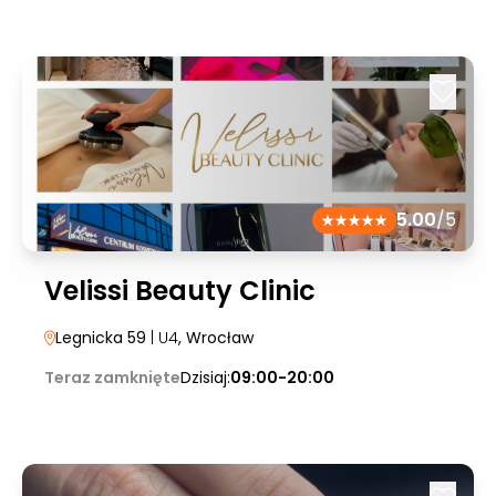
5.00
/5
Velissi Beauty Clinic
Legnicka 59
| U4
, Wrocław
Teraz zamknięte
Dzisiaj:
09:00-20:00