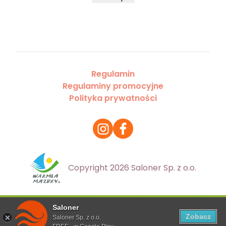
Regulamin
Regulaminy promocyjne
Polityka prywatności
Copyright 2026 Saloner Sp. z o.o.
Saloner
Ta strona korzysta z plików cookies. Aby dowiedzieć się
Zobacz
Saloner Sp. z o.o.
więcej zapoznaj się z
polityką prywatności