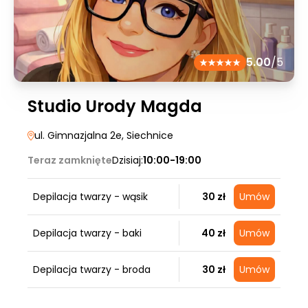
5.00
/5
Studio Urody Magda
ul. Gimnazjalna 2e
, Siechnice
Teraz zamknięte
Dzisiaj:
10:00-19:00
Depilacja twarzy - wąsik
30 zł
Umów
Depilacja twarzy - baki
40 zł
Umów
Depilacja twarzy - broda
30 zł
Umów