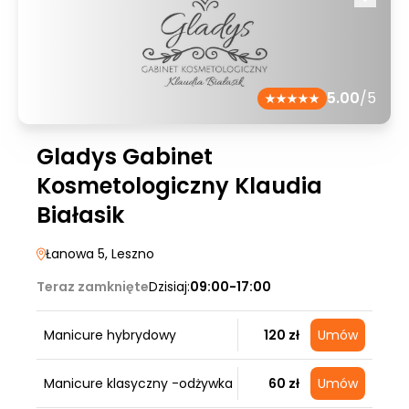
5.00
/5
Gladys Gabinet
Kosmetologiczny Klaudia
Białasik
Łanowa 5
, Leszno
Teraz zamknięte
Dzisiaj:
09:00-17:00
Manicure hybrydowy
120 zł
Umów
Manicure klasyczny -odżywka
60 zł
Umów