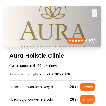
4.97
/5
Aura Holistic Clinic
ul. T. Kościuszki 30
|
, Mirków
Teraz zamknięte
Dzisiaj:
09:00-20:00
Depilacja woskiem: Wąsik
26 zł
Umów
Depilacja woskiem: Broda
26 zł
Umów