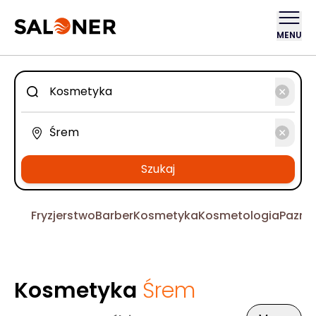
MENU
Szukaj
Fryzjerstwo
Barber
Kosmetyka
Kosmetologia
Pazno
Kosmetyka
Śrem