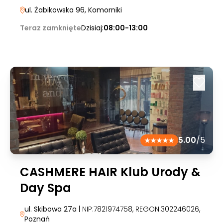
ul. Żabikowska 96
, Komorniki
Teraz zamknięte
Dzisiaj:
08:00-13:00
5.00
/5
CASHMERE HAIR Klub Urody &
Day Spa
ul. Skibowa 27a
| NIP:7821974758, REGON:302246026
,
Poznań