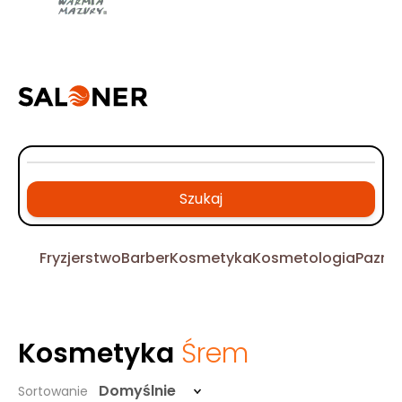
Szukaj
Fryzjerstwo
Barber
Kosmetyka
Kosmetologia
Pazno
Kosmetyka
Śrem
Domyślnie
Sortowanie