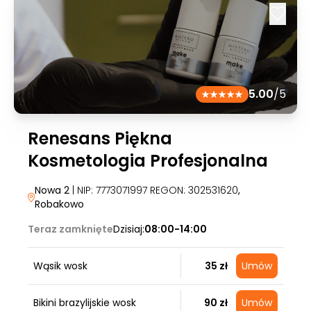
5.00
/5
Renesans Piękna
Kosmetologia Profesjonalna
Nowa 2
| NIP: 7773071997 REGON: 302531620
,
Robakowo
Teraz zamknięte
Dzisiaj:
08:00-14:00
Wąsik wosk
35 zł
Umów
Bikini brazylijskie wosk
90 zł
Umów