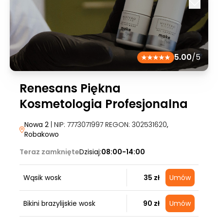
5.00
/5
Renesans Piękna
Kosmetologia Profesjonalna
Nowa 2
| NIP: 7773071997 REGON: 302531620
,
Robakowo
Teraz zamknięte
Dzisiaj:
08:00-14:00
Wąsik wosk
35 zł
Umów
Bikini brazylijskie wosk
90 zł
Umów