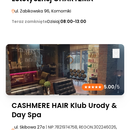
ul. Żabikowska 96
, Komorniki
Teraz zamknięte
Dzisiaj:
08:00-13:00
5.00
/5
CASHMERE HAIR Klub Urody &
Day Spa
ul. Skibowa 27a
| NIP:7821974758, REGON:302246026
,