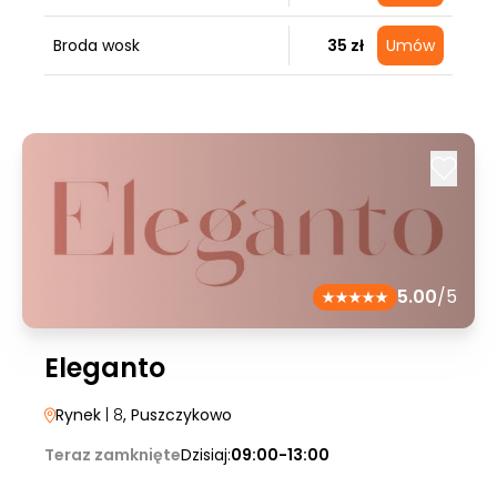
Broda wosk
35 zł
Umów
5.00
/5
Eleganto
Rynek
| 8
, Puszczykowo
Teraz zamknięte
Dzisiaj:
09:00-13:00