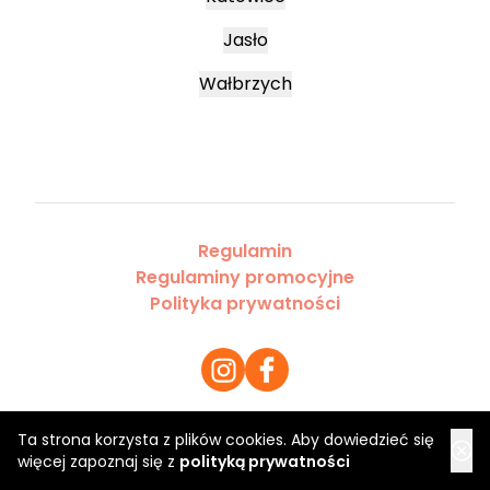
Jasło
Wałbrzych
Regulamin
Regulaminy promocyjne
Polityka prywatności
Ta strona korzysta z plików cookies. Aby dowiedzieć się
Copyright 2026 Saloner Sp. z o.o.
więcej zapoznaj się z
polityką prywatności