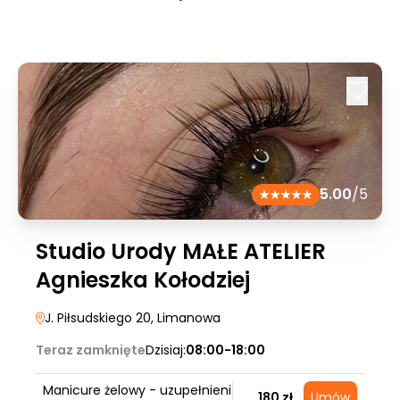
5.00
/5
Studio Urody MAŁE ATELIER
Agnieszka Kołodziej
J. Piłsudskiego 20
, Limanowa
Teraz zamknięte
Dzisiaj:
08:00-18:00
Manicure żelowy - uzupełnieni
180 zł
Umów