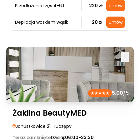
Przedłużanie rzęs 4-6:1
220 zł
Umów
Depilacja woskiem wąsik
20 zł
Umów
5.00
/5
Żaklina BeautyMED
Januszkowice 21
, Tuczępy
Teraz zamknięte
Dzisiaj:
06:00-23:30