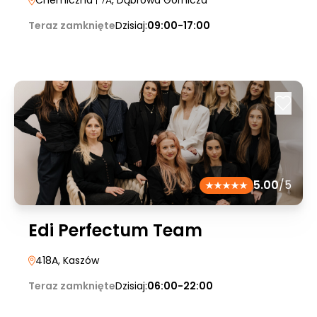
Chemiczna
| 7A
, Dąbrowa Górnicza
Teraz zamknięte
Dzisiaj:
09:00-17:00
5.00
/5
Edi Perfectum Team
418A
, Kaszów
Teraz zamknięte
Dzisiaj:
06:00-22:00