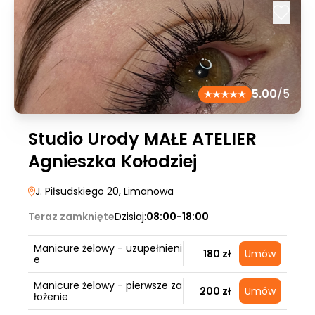
5.00
/5
Studio Urody MAŁE ATELIER
Agnieszka Kołodziej
J. Piłsudskiego 20
, Limanowa
Teraz zamknięte
Dzisiaj:
08:00-18:00
Manicure żelowy - uzupełnieni
180 zł
Umów
e
Manicure żelowy - pierwsze za
200 zł
Umów
łożenie