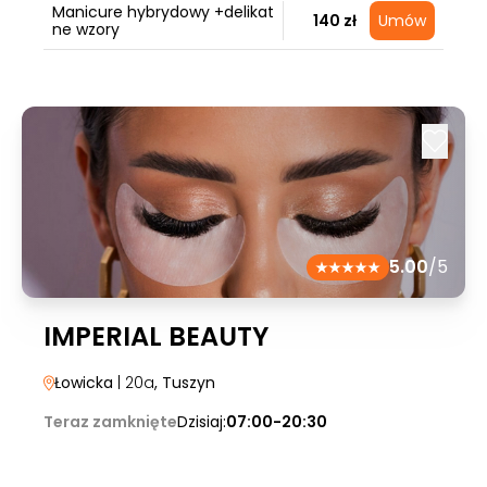
Manicure hybrydowy +delikat
140 zł
Umów
ne wzory
5.00
/5
IMPERIAL BEAUTY
Łowicka
| 20a
, Tuszyn
Teraz zamknięte
Dzisiaj:
07:00-20:30