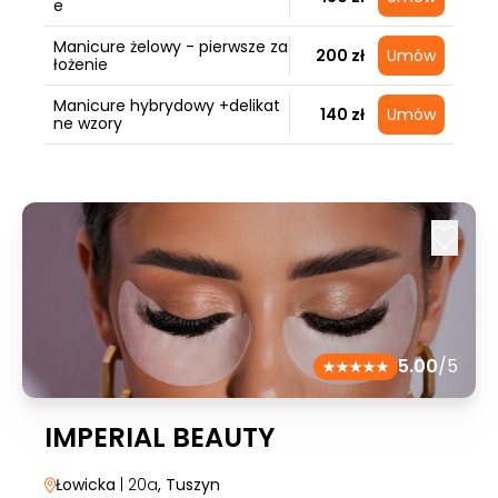
e
Manicure żelowy - pierwsze za
200 zł
Umów
łożenie
Manicure hybrydowy +delikat
140 zł
Umów
ne wzory
5.00
/5
IMPERIAL BEAUTY
Łowicka
| 20a
, Tuszyn