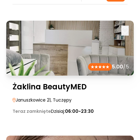
5.00
/5
Żaklina BeautyMED
Januszkowice 21
, Tuczępy
Teraz zamknięte
Dzisiaj:
06:00-23:30