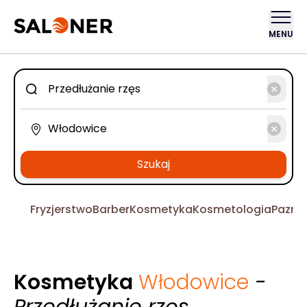
MENU
Szukaj
Fryzjerstwo
Barber
Kosmetyka
Kosmetologia
Pazno
Kosmetyka
Włodowice
-