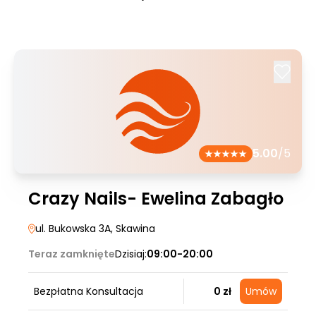
5.00
/5
Crazy Nails- Ewelina Zabagło
ul. Bukowska 3A
, Skawina
Teraz zamknięte
Dzisiaj:
09:00-20:00
Bezpłatna Konsultacja
0 zł
Umów