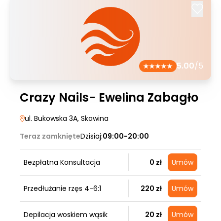
5.00
/5
Crazy Nails- Ewelina Zabagło
ul. Bukowska 3A
, Skawina
Teraz zamknięte
Dzisiaj:
09:00-20:00
Bezpłatna Konsultacja
0 zł
Umów
Przedłużanie rzęs 4-6:1
220 zł
Umów
Depilacja woskiem wąsik
20 zł
Umów