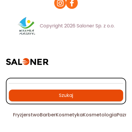
Copyright 2026 Saloner Sp. z o.o.
Szukaj
Fryzjerstwo
Barber
Kosmetyka
Kosmetologia
Pazno