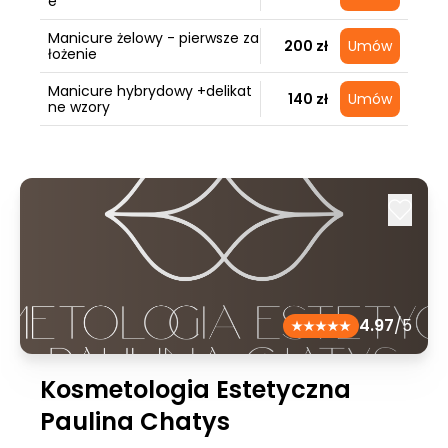
e
Manicure żelowy - pierwsze za
200 zł
Umów
łożenie
Manicure hybrydowy +delikat
140 zł
Umów
ne wzory
4.97
/5
Kosmetologia Estetyczna
Paulina Chatys