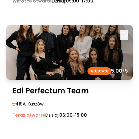
Wkrótce otwarte
Dzisiaj:
09:00-17:00
5.00
/5
Edi Perfectum Team
418A
, Kaszów
Teraz otwarte
Dzisiaj:
06:00-15:00