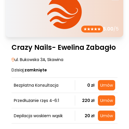
5.00
/5
Crazy Nails- Ewelina Zabagło
ul. Bukowska 3A
, Skawina
Dzisiaj:
zamknięte
Bezpłatna Konsultacja
0 zł
Umów
Przedłużanie rzęs 4-6:1
220 zł
Umów
Depilacja woskiem wąsik
20 zł
Umów