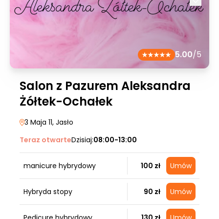
5.00
/5
Salon z Pazurem Aleksandra
Żółtek-Ochałek
3 Maja 11
, Jasło
Teraz otwarte
Dzisiaj:
08:00-13:00
manicure hybrydowy
100 zł
Umów
Hybryda stopy
90 zł
Umów
Pedicure hybrydowy
130 zł
Umów