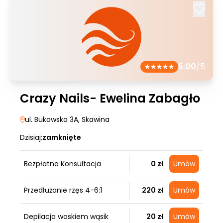
5.00
/5
Crazy Nails- Ewelina Zabagło
ul. Bukowska 3A
, Skawina
Dzisiaj:
zamknięte
Bezpłatna Konsultacja
0 zł
Umów
Przedłużanie rzęs 4-6:1
220 zł
Umów
Depilacja woskiem wąsik
20 zł
Umów