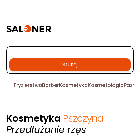
Szukaj
Fryzjerstwo
Barber
Kosmetyka
Kosmetologia
Pazno
Kosmetyka
Pszczyna
-
Przedłużanie rzęs