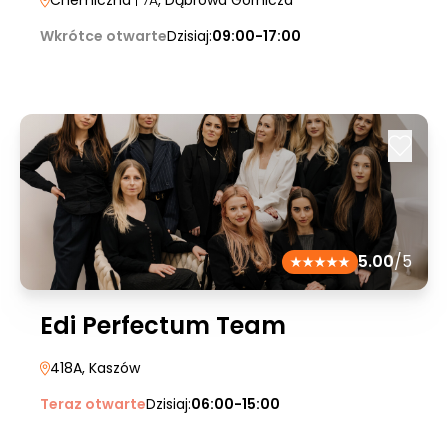
Chemiczna
| 7A
, Dąbrowa Górnicza
Wkrótce otwarte
Dzisiaj:
09:00-17:00
5.00
/5
Edi Perfectum Team
418A
, Kaszów
Teraz otwarte
Dzisiaj:
06:00-15:00