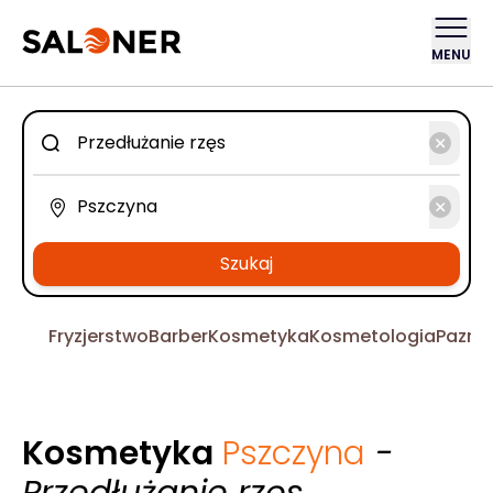
MENU
Szukaj
Fryzjerstwo
Barber
Kosmetyka
Kosmetologia
Pazno
Kosmetyka
Pszczyna
-