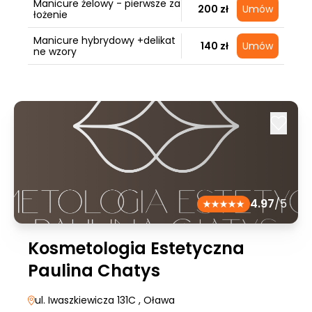
Manicure żelowy - pierwsze za
200 zł
Umów
łożenie
Manicure hybrydowy +delikat
140 zł
Umów
ne wzory
4.97
/5
Kosmetologia Estetyczna
Paulina Chatys
ul. Iwaszkiewicza 131C
, Oława