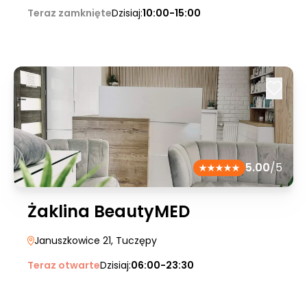
Teraz zamknięte
Dzisiaj:
10:00-15:00
5.00
/5
Żaklina BeautyMED
Januszkowice 21
, Tuczępy
Teraz otwarte
Dzisiaj:
06:00-23:30