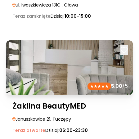
ul. Iwaszkiewicza 131C
, Oława
Teraz zamknięte
Dzisiaj:
10:00-15:00
5.00
/5
Żaklina BeautyMED
Januszkowice 21
, Tuczępy
Teraz otwarte
Dzisiaj:
06:00-23:30