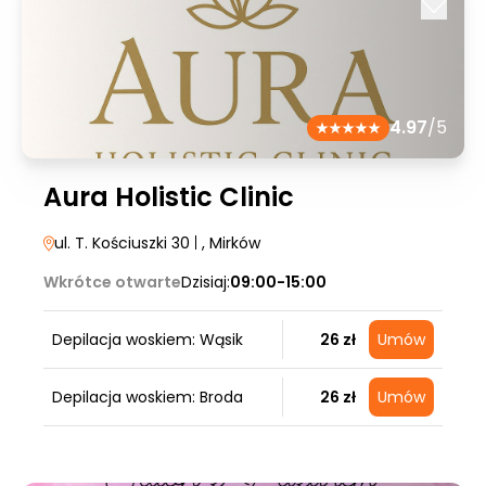
4.97
/5
Aura Holistic Clinic
ul. T. Kościuszki 30
|
, Mirków
Wkrótce otwarte
Dzisiaj:
09:00-15:00
Depilacja woskiem: Wąsik
26 zł
Umów
Depilacja woskiem: Broda
26 zł
Umów