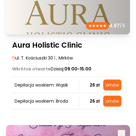
4.97
/5
Aura Holistic Clinic
ul. T. Kościuszki 30
|
, Mirków
Wkrótce otwarte
Dzisiaj:
09:00-15:00
Depilacja woskiem: Wąsik
26 zł
Umów
Depilacja woskiem: Broda
26 zł
Umów