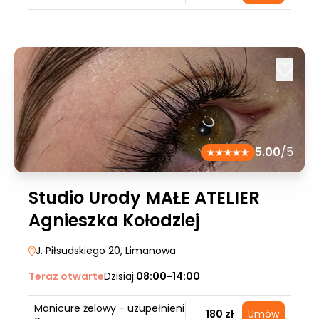
5.00
/5
Studio Urody MAŁE ATELIER
Agnieszka Kołodziej
J. Piłsudskiego 20
, Limanowa
Teraz otwarte
Dzisiaj:
08:00-14:00
Manicure żelowy - uzupełnieni
180 zł
Umów