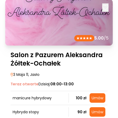
5.00
/5
Salon z Pazurem Aleksandra
Żółtek-Ochałek
3 Maja 11
, Jasło
Teraz otwarte
Dzisiaj:
08:00-13:00
manicure hybrydowy
100 zł
Umów
Hybryda stopy
90 zł
Umów