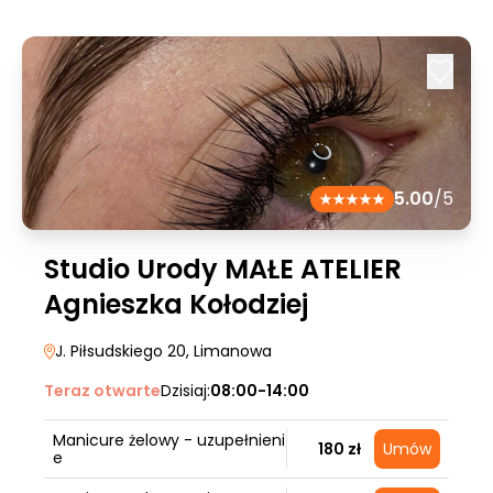
5.00
/5
Studio Urody MAŁE ATELIER
Agnieszka Kołodziej
J. Piłsudskiego 20
, Limanowa
Teraz otwarte
Dzisiaj:
08:00-14:00
Manicure żelowy - uzupełnieni
180 zł
Umów
e