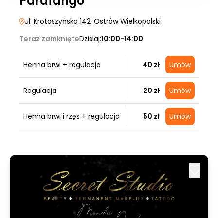
Parafango
ul. Krotoszyńska 142
, Ostrów Wielkopolski
Teraz zamknięte
Dzisiaj:
10:00-14:00
Henna brwi + regulacja
40 zł
Umów
Regulacja
20 zł
Umów
Henna brwi i rzęs + regulacja
50 zł
Umów