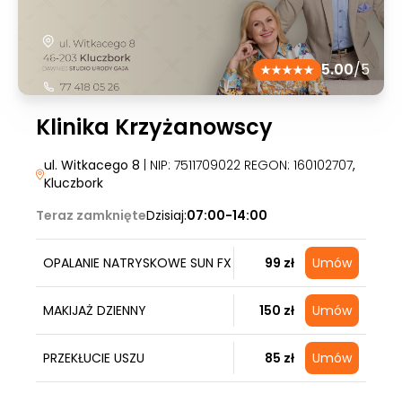
5.00
/5
Klinika Krzyżanowscy
ul. Witkacego 8
| NIP: 7511709022 REGON: 160102707
,
Kluczbork
Teraz zamknięte
Dzisiaj:
07:00-14:00
OPALANIE NATRYSKOWE SUN FX
99 zł
Umów
MAKIJAŻ DZIENNY
150 zł
Umów
PRZEKŁUCIE USZU
85 zł
Umów