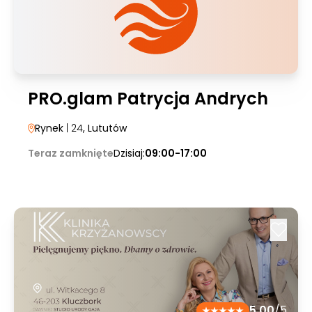
PRO.glam Patrycja Andrych
Rynek
| 24
, Lututów
Teraz zamknięte
Dzisiaj:
09:00-17:00
5.00
/5