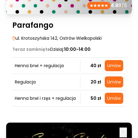
4.99
/5
Parafango
ul. Krotoszyńska 142
, Ostrów Wielkopolski
Teraz zamknięte
Dzisiaj:
10:00-14:00
Henna brwi + regulacja
40 zł
Umów
Regulacja
20 zł
Umów
Henna brwi i rzęs + regulacja
50 zł
Umów