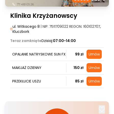
Klinika Krzyżanowscy
ul. Witkacego 8
| NIP: 7511709022 REGON: 160102707
,
Kluczbork
Teraz zamknięte
Dzisiaj:
07:00-14:00
OPALANIE NATRYSKOWE SUN FX
99 zł
Umów
MAKIJAŻ DZIENNY
150 zł
Umów
PRZEKŁUCIE USZU
85 zł
Umów