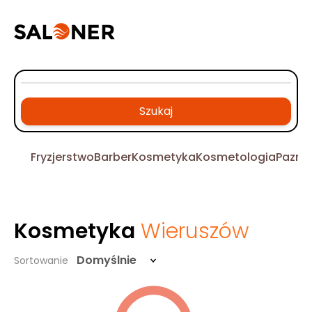
Szukaj
Fryzjerstwo
Barber
Kosmetyka
Kosmetologia
Pazno
Kosmetyka
Wieruszów
Domyślnie
Sortowanie