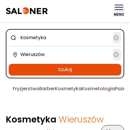
MENU
Szukaj
Fryzjerstwo
Barber
Kosmetyka
Kosmetologia
Pazno
Kosmetyka
Wieruszów