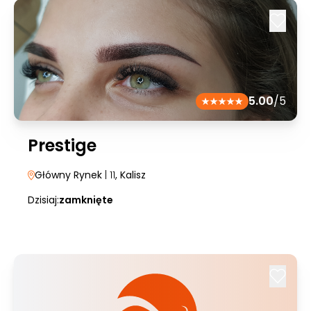
5.00
/5
Prestige
Główny Rynek
| 11
, Kalisz
Dzisiaj:
zamknięte