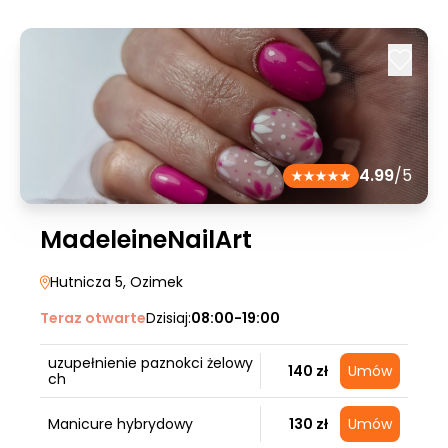
4.99
/5
MadeleineNailArt
Hutnicza 5
, Ozimek
Teraz otwarte
Dzisiaj:
08:00-19:00
uzupełnienie paznokci żelowy
140 zł
Umów
ch
Manicure hybrydowy
130 zł
Umów