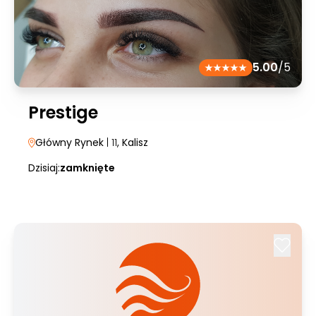
5.00
/5
Prestige
Główny Rynek
| 11
, Kalisz
Dzisiaj:
zamknięte