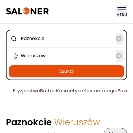
MENU
Szukaj
Fryzjerstwo
Barber
Kosmetyka
Kosmetologia
Pazno
Paznokcie
Wieruszów