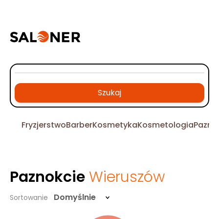
Szukaj
Fryzjerstwo
Barber
Kosmetyka
Kosmetologia
Pazno
Paznokcie
Wieruszów
Domyślnie
Sortowanie