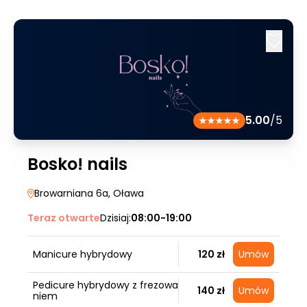
5.00
/5
Bosko! nails
Browarniana 6a
, Oława
Teraz otwarte
Dzisiaj:
08:00-19:00
Manicure hybrydowy
120 zł
Umów
Pedicure hybrydowy z frezowa
140 zł
Umów
niem