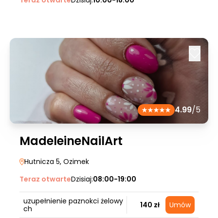
Teraz otwarte
Dzisiaj:
10:00-18:00
4.99
/5
MadeleineNailArt
Hutnicza 5
, Ozimek
Teraz otwarte
Dzisiaj:
08:00-19:00
uzupełnienie paznokci żelowy
140 zł
Umów
ch