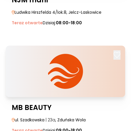
Ludwika Hirszfelda 4/lok.8
, Jelcz-Laskowice
Teraz otwarte
Dzisiaj:
08:00-18:00
MB BEAUTY
ul. Szadkowska
| 23a
, Zduńska Wola
Teraz otwarte
Dzisiaj:
09:00-18:00