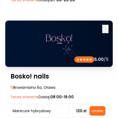
Teraz otwarte
Dzisiaj:
07:00-20:00
5.00
/5
Bosko! nails
Browarniana 6a
, Oława
Teraz otwarte
Dzisiaj:
08:00-19:00
Manicure hybrydowy
120 zł
Umów