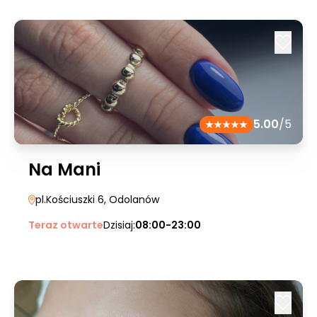
5.00
/5
Na Mani
pl.Kościuszki 6
, Odolanów
Teraz otwarte
Dzisiaj:
08:00-23:00