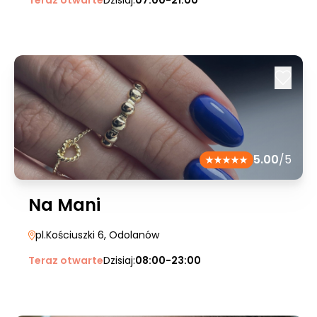
Teraz otwarte
Dzisiaj:
07:00-21:00
5.00
/5
Na Mani
pl.Kościuszki 6
, Odolanów
Teraz otwarte
Dzisiaj:
08:00-23:00