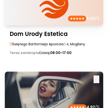
5.00
/5
Dom Urody Estetica
Świętego Bartłomieja Apostoła
| 4
, Mogilany
Teraz zamknięte
Dzisiaj:
08:00-17:00
4.92
/5