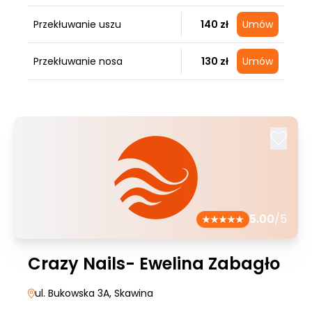
Przekłuwanie uszu
140 zł
Umów
Przekłuwanie nosa
130 zł
Umów
5.00
/5
Crazy Nails- Ewelina Zabagło
ul. Bukowska 3A
, Skawina