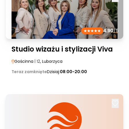
4.90
/5
Studio wizażu i stylizacji Viva
Gościnna
| 12
, Luborzyca
Teraz zamknięte
Dzisiaj:
08:00-20:00