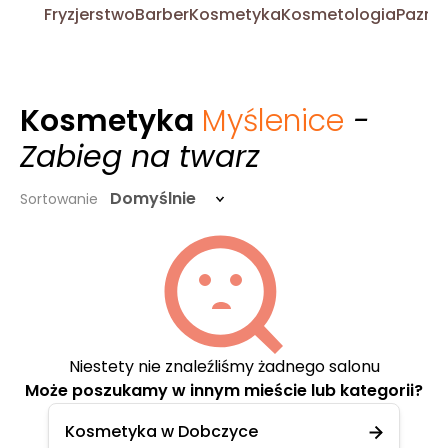
Fryzjerstwo
Barber
Kosmetyka
Kosmetologia
Pazno
Kosmetyka
Myślenice
-
Zabieg na twarz
Domyślnie
Sortowanie
Niestety nie znaleźliśmy żadnego salonu
Może poszukamy w innym mieście lub kategorii?
Kosmetyka w Dobczyce