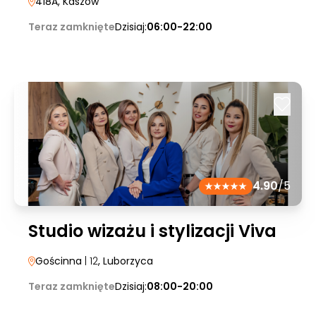
418A
, Kaszów
Teraz zamknięte
Dzisiaj:
06:00-22:00
4.90
/5
Studio wizażu i stylizacji Viva
Gościnna
| 12
, Luborzyca
Teraz zamknięte
Dzisiaj:
08:00-20:00