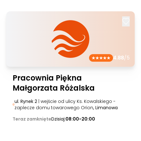
4.88
/5
Pracownia Piękna
Małgorzata Różalska
ul. Rynek 2
| wejście od ulicy Ks. Kowalskiego -
zaplecze domu towarowego Orion
, Limanowa
Teraz zamknięte
Dzisiaj:
08:00-20:00