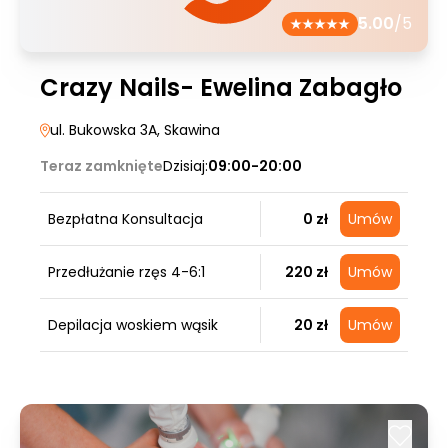
5.00
/5
Crazy Nails- Ewelina Zabagło
ul. Bukowska 3A
, Skawina
Teraz zamknięte
Dzisiaj:
09:00-20:00
Bezpłatna Konsultacja
0 zł
Umów
Przedłużanie rzęs 4-6:1
220 zł
Umów
Depilacja woskiem wąsik
20 zł
Umów