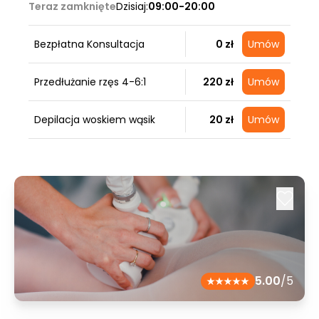
Teraz zamknięte
Dzisiaj:
09:00-20:00
Bezpłatna Konsultacja
0 zł
Umów
Przedłużanie rzęs 4-6:1
220 zł
Umów
Depilacja woskiem wąsik
20 zł
Umów
5.00
/5