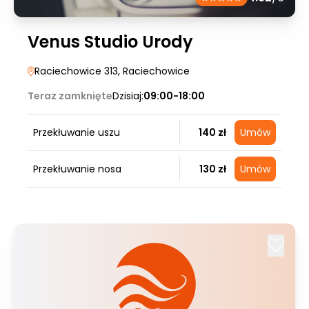
Venus Studio Urody
Raciechowice 313
, Raciechowice
Teraz zamknięte
Dzisiaj:
09:00-18:00
Przekłuwanie uszu
140 zł
Umów
Przekłuwanie nosa
130 zł
Umów