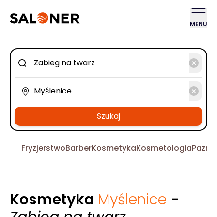
MENU
Szukaj
Fryzjerstwo
Barber
Kosmetyka
Kosmetologia
Pazno
Kosmetyka
Myślenice
-