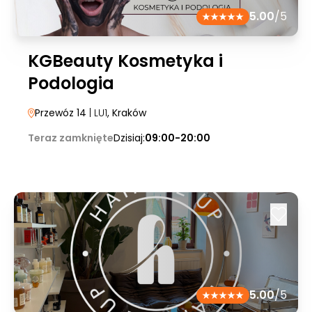
5.00
/5
KGBeauty Kosmetyka i
Podologia
Przewóz 14
| LU1
, Kraków
Teraz zamknięte
Dzisiaj:
09:00-20:00
5.00
/5