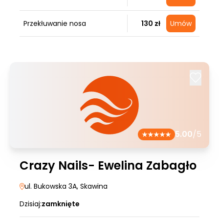
Przekłuwanie nosa
130 zł
Umów
5.00
/5
Crazy Nails- Ewelina Zabagło
ul. Bukowska 3A
, Skawina
Dzisiaj:
zamknięte