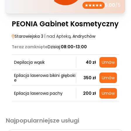
5.00
/5
PEONIA Gabinet Kosmetyczny
Starowiejska 3
| nad Apteką
, Andrychów
Teraz zamknięte
Dzisiaj:
08:00-13:00
Depilacja wąsik
40 zł
Umów
Epilacja laserowa bikini głęboki
350 zł
Umów
e
Epilacja laserowa pachy
200 zł
Umów
Najpopularniejsze usługi