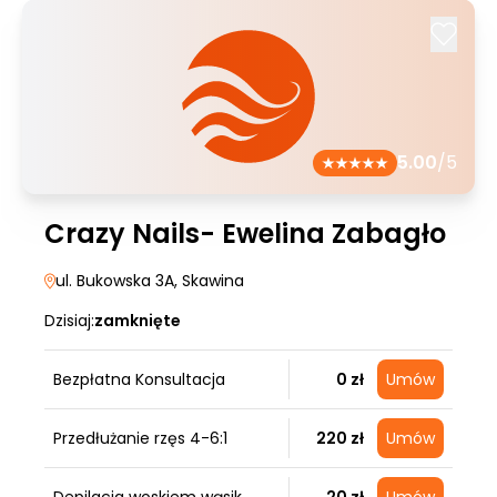
5.00
/5
Crazy Nails- Ewelina Zabagło
ul. Bukowska 3A
, Skawina
Dzisiaj:
zamknięte
Bezpłatna Konsultacja
0 zł
Umów
Przedłużanie rzęs 4-6:1
220 zł
Umów