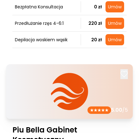
Bezpłatna Konsultacja
0 zł
Umów
Przedłużanie rzęs 4-6:1
220 zł
Umów
Depilacja woskiem wąsik
20 zł
Umów
5.00
/5
Piu Bella Gabinet