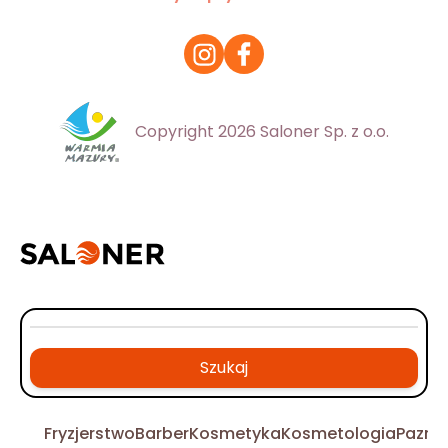
Copyright 2026 Saloner Sp. z o.o.
Szukaj
Fryzjerstwo
Barber
Kosmetyka
Kosmetologia
Pazno