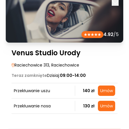
4.92
/5
Venus Studio Urody
Raciechowice 313
, Raciechowice
Teraz zamknięte
Dzisiaj:
09:00-14:00
Przekłuwanie uszu
140 zł
Umów
Przekłuwanie nosa
130 zł
Umów