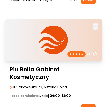
Depilacja woskiem wąsik
20 zł
Umów
5.00
/5
Piu Bella Gabinet
Kosmetyczny
ul. Starowiejska 73
, Mszana Dolna
Teraz zamknięte
Dzisiaj:
09:00-13:00