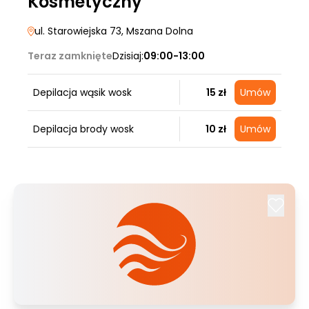
Kosmetyczny
ul. Starowiejska 73
, Mszana Dolna
Teraz zamknięte
Dzisiaj:
09:00-13:00
Depilacja wąsik wosk
15 zł
Umów
Depilacja brody wosk
10 zł
Umów