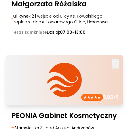
Małgorzata Różalska
ul. Rynek 2
| wejście od ulicy Ks. Kowalskiego -
zaplecze domu towarowego Orion
, Limanowa
Teraz zamknięte
Dzisiaj:
07:00-13:00
5.00
/5
PEONIA Gabinet Kosmetyczny
Starowiejska 3
| nad Apteką
, Andrychów