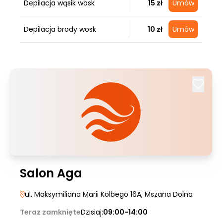
Depilacja wąsik wosk
15 zł
Umów
Depilacja brody wosk
10 zł
Umów
Salon Aga
ul. Maksymiliana Marii Kolbego 16A
, Mszana Dolna
Teraz zamknięte
Dzisiaj:
09:00-14:00