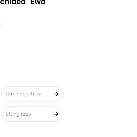
rchidea" Ewa
k
Laminacja brwi
Lifting rzęs