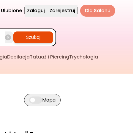
Ulubione
Zaloguj
Zarejestruj
Dla Salonu
Szukaj
gia
Depilacja
Tatuaż i Piercing
Trychologia
Mapa
Przełącz widok mapy