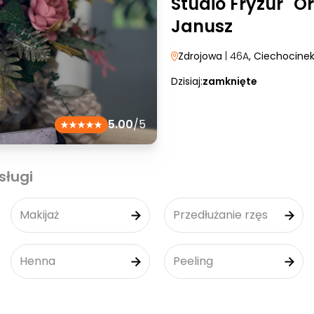
Studio Fryzur "O
Janusz
Zdrojowa
| 46A
, Ciechocine
Dzisiaj:
zamknięte
5.00
/5
sługi
Makijaż
Przedłużanie rzęs
Henna
Peeling