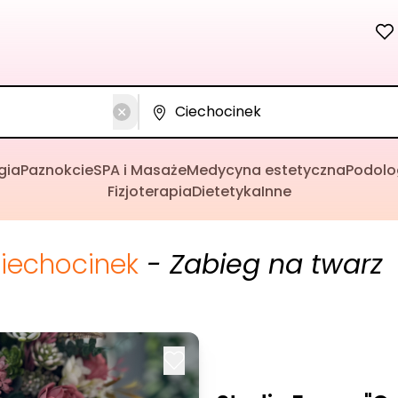
gia
Paznokcie
SPA i Masaże
Medycyna estetyczna
Podolo
Fizjoterapia
Dietetyka
Inne
iechocinek
- Zabieg na twarz