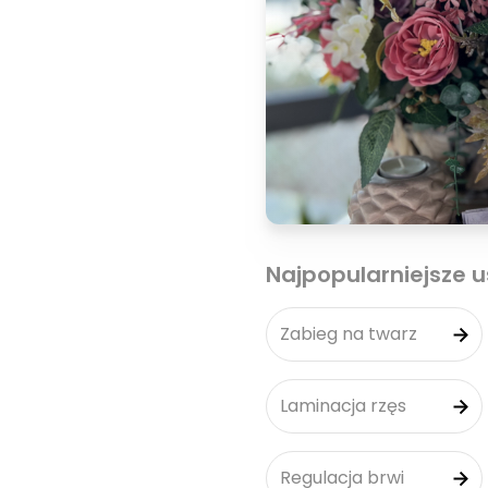
Najpopularniejsze u
Zabieg na twarz
Laminacja rzęs
Regulacja brwi