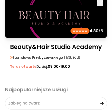
4.80
/5
Beauty&Hair Studio Academy
Stanisława Przybyszewskiego
| 136
, Łódź
Teraz otwarte
Dzisiaj:
09:00-19:00
Najpopularniejsze usługi
Zabieg na twarz