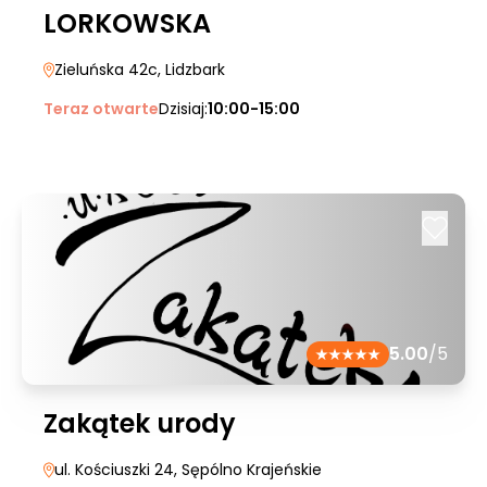
LORKOWSKA
Zieluńska 42c
, Lidzbark
Teraz otwarte
Dzisiaj:
10:00-15:00
5.00
/5
Zakątek urody
ul. Kościuszki 24
, Sępólno Krajeńskie