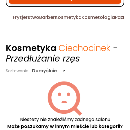
Fryzjerstwo
Barber
Kosmetyka
Kosmetologia
Pazno
Kosmetyka
Ciechocinek
-
Przedłużanie rzęs
Domyślnie
Sortowanie
Niestety nie znaleźliśmy żadnego salonu
Może poszukamy w innym mieście lub kategorii?