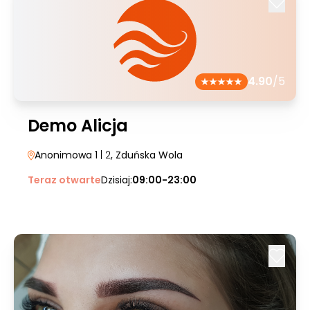
4.90
/5
Demo Alicja
Anonimowa 1
| 2
, Zduńska Wola
Teraz otwarte
Dzisiaj:
09:00-23:00