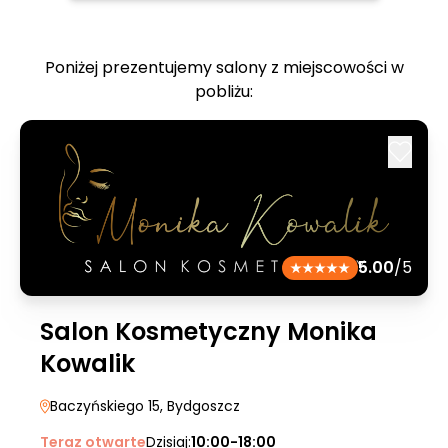
Poniżej prezentujemy salony z miejscowości w
pobliżu:
5.00
/5
Salon Kosmetyczny Monika
Kowalik
Baczyńskiego 15
, Bydgoszcz
Teraz otwarte
Dzisiaj:
10:00-18:00