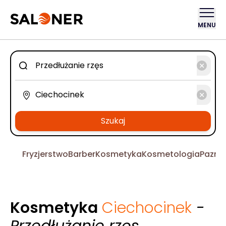
MENU
Szukaj
Fryzjerstwo
Barber
Kosmetyka
Kosmetologia
Pazno
Kosmetyka
Ciechocinek
-