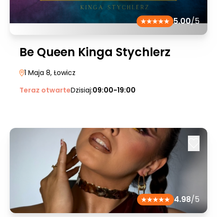
5.00
/5
Be Queen Kinga Stychlerz
1 Maja 8
, Łowicz
Teraz otwarte
Dzisiaj:
09:00-19:00
4.98
/5