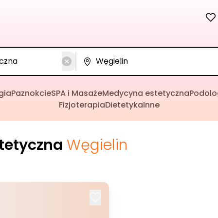
gia
Paznokcie
SPA i Masaże
Medycyna estetyczna
Podolo
Fizjoterapia
Dietetyka
Inne
tetyczna
Węgielin