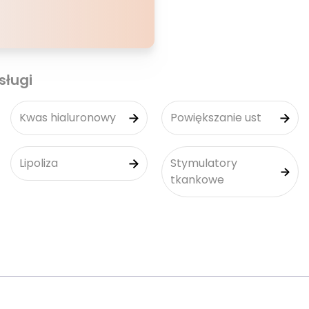
sługi
Kwas hialuronowy
Powiększanie ust
Lipoliza
Stymulatory
tkankowe