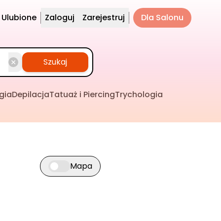
Ulubione
Zaloguj
Zarejestruj
Dla Salonu
Szukaj
gia
Depilacja
Tatuaż i Piercing
Trychologia
Mapa
Przełącz widok mapy