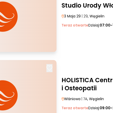
Studio Urody Wł
3 Maja 29
| 29
, Węgielin
Teraz otwarte
Dzisiaj:
07:00-
HOLISTICA Centru
i Osteopatii
Wiśniowa
| 7A
, Węgielin
Teraz otwarte
Dzisiaj:
09:00-