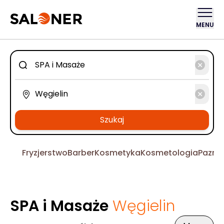
MENU
Szukaj
Fryzjerstwo
Barber
Kosmetyka
Kosmetologia
Pazno
SPA i Masaże
Węgielin