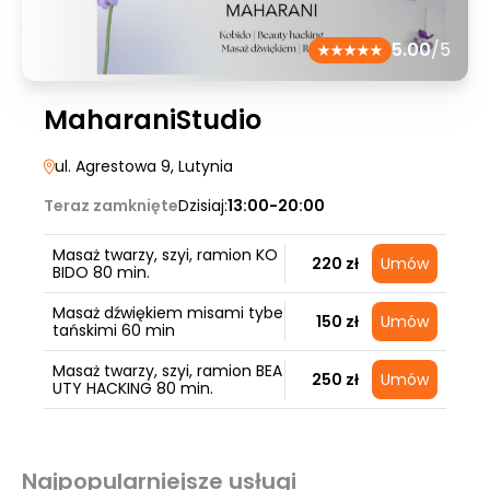
5.00
/5
MaharaniStudio
ul. Agrestowa 9
, Lutynia
Teraz zamknięte
Dzisiaj:
13:00-20:00
Masaż twarzy, szyi, ramion KO
220 zł
Umów
BIDO 80 min.
Masaż dźwiękiem misami tybe
150 zł
Umów
tańskimi 60 min
Masaż twarzy, szyi, ramion BEA
250 zł
Umów
UTY HACKING 80 min.
Najpopularniejsze usługi