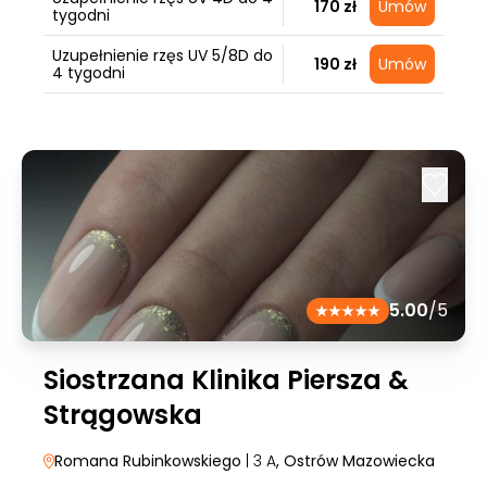
170 zł
Umów
tygodni
Uzupełnienie rzęs UV 5/8D do
190 zł
Umów
4 tygodni
5.00
/5
Siostrzana Klinika Piersza &
Strągowska
Romana Rubinkowskiego
| 3 A
, Ostrów Mazowiecka