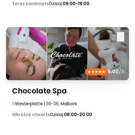
Teraz zamknięte
Dzisiaj:
09:00-19:00
5.00
/5
Chocolate Spa
Westerplatte
| 36-38
, Malbork
Wkrótce otwarte
Dzisiaj:
08:00-20:00