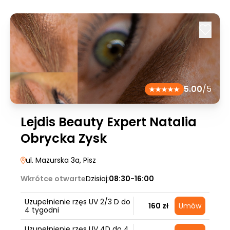
5.00
/5
Lejdis Beauty Expert Natalia
Obrycka Zysk
ul. Mazurska 3a
, Pisz
Wkrótce otwarte
Dzisiaj:
08:30-16:00
Uzupełnienie rzęs UV 2/3 D do
160 zł
Umów
4 tygodni
Uzupełnienie rzęs UV 4D do 4