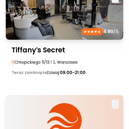
4.90
/5
Tiffanyˈs Secret
Chłopickiego 11/13
| 3
, Warszawa
Teraz zamknięte
Dzisiaj:
09:00-21:00