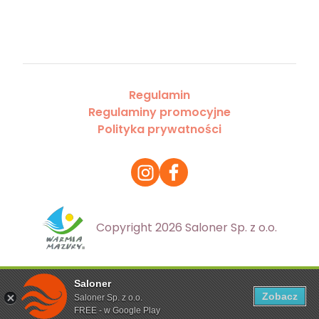
Regulamin
Regulaminy promocyjne
Polityka prywatności
Copyright 2026 Saloner Sp. z o.o.
Saloner
Ta strona korzysta z plików cookies. Aby dowiedzieć się
Zobacz
Saloner Sp. z o.o.
więcej zapoznaj się z
polityką prywatności
FREE - w Google Play