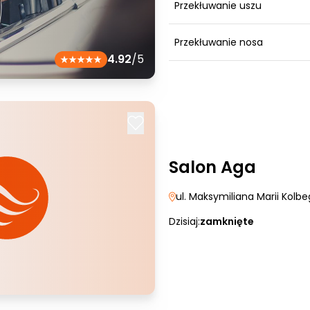
Przekłuwanie uszu
Przekłuwanie nosa
4.92
/5
Salon Aga
ul. Maksymiliana Marii Kolbe
Dzisiaj:
zamknięte