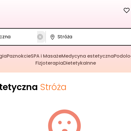
gia
Paznokcie
SPA i Masaże
Medycyna estetyczna
Podolo
Fizjoterapia
Dietetyka
Inne
tetyczna
Stróża