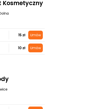
et Kosmetyczny
Dolna
15 zł
Umów
10 zł
Umów
ody
owice