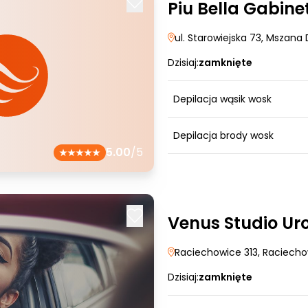
Piu Bella Gabin
ul. Starowiejska 73
, Mszana 
Dzisiaj:
zamknięte
Depilacja wąsik wosk
Depilacja brody wosk
5.00
/5
Venus Studio Ur
Raciechowice 313
, Raciech
Dzisiaj:
zamknięte