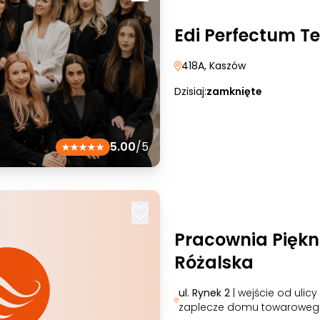
Edi Perfectum 
418A
, Kaszów
Dzisiaj:
zamknięte
5.00
/5
Pracownia Pięk
Różalska
ul. Rynek 2
| wejście od ulicy
zaplecze domu towaroweg