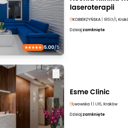
laseroterapii
KOBIERZYŃSKA
| 186G/1
, Kra
Dzisiaj:
zamknięte
5.00
/5
Esme Clinic
Lwowska 1
| U16
, Kraków
Dzisiaj:
zamknięte