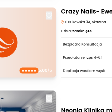
Crazy Nails- Ew
ul. Bukowska 3A
, Skawina
Dzisiaj:
zamknięte
Bezpłatna Konsultacja
Przedłużanie rzęs 4-6:1
5.00
/5
Depilacja woskiem wąsik
Neonia Klinika 