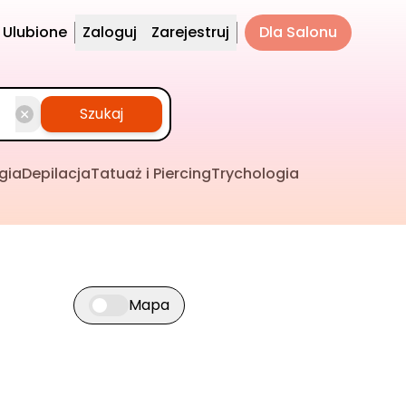
Ulubione
Zaloguj
Zarejestruj
Dla Salonu
Szukaj
gia
Depilacja
Tatuaż i Piercing
Trychologia
Mapa
Przełącz widok mapy