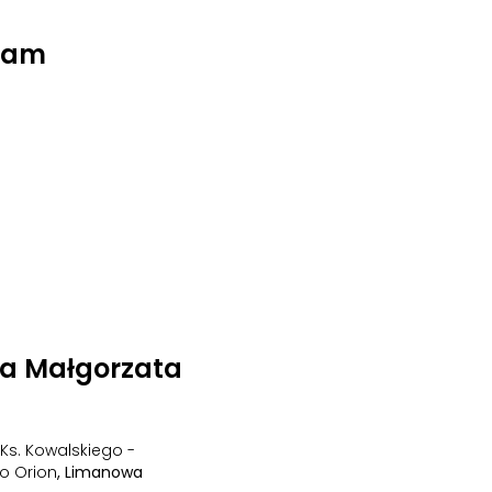
Team
na Małgorzata
 Ks. Kowalskiego -
o Orion
, Limanowa