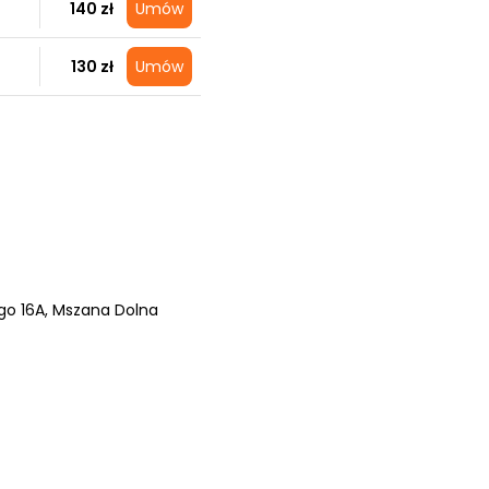
140 zł
Umów
130 zł
Umów
go 16A
, Mszana Dolna