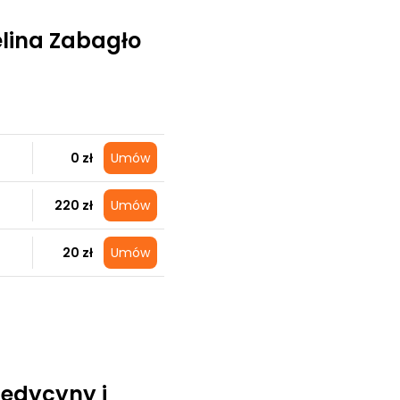
elina Zabagło
0 zł
Umów
220 zł
Umów
20 zł
Umów
medycyny i