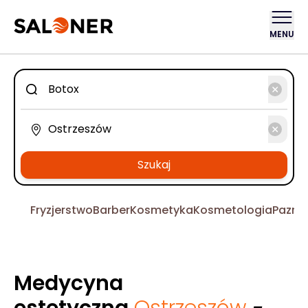
MENU
Szukaj
Fryzjerstwo
Barber
Kosmetyka
Kosmetologia
Pazno
Medycyna