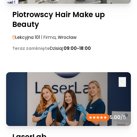
Piotrowscy Hair Make up
Beauty
Lekcyjna 101
| Firma
, Wrocław
Teraz zamknięte
Dzisiaj:
09:00-18:00
5.00
/5
LaserLab