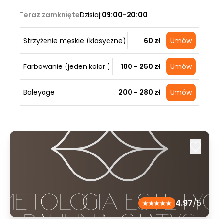
Teraz zamknięte
Dzisiaj:
09:00-20:00
Strzyżenie męskie (klasyczne)
60 zł
Umów
Farbowanie (jeden kolor )
180 - 250 zł
Umów
Baleyage
200 - 280 zł
Umów
4.97
/5