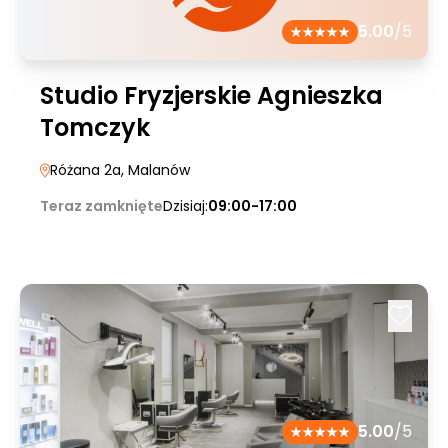
5.00
/5
Studio Fryzjerskie Agnieszka
Tomczyk
Różana 2a
, Malanów
Teraz zamknięte
Dzisiaj:
09:00-17:00
5.00
/5