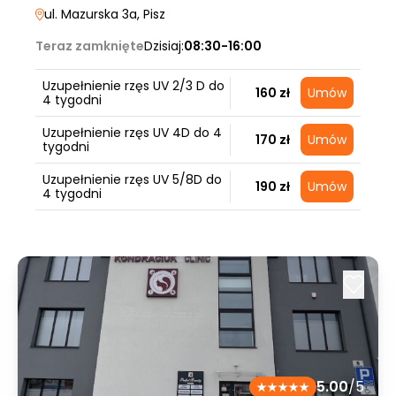
ul. Mazurska 3a
, Pisz
Teraz zamknięte
Dzisiaj:
08:30-16:00
Uzupełnienie rzęs UV 2/3 D do
160 zł
Umów
4 tygodni
Uzupełnienie rzęs UV 4D do 4
170 zł
Umów
tygodni
Uzupełnienie rzęs UV 5/8D do
190 zł
Umów
4 tygodni
5.00
/5