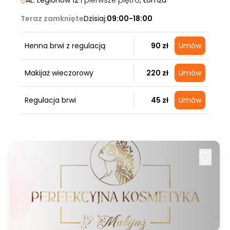
AL. Legionow 12
| pierwsze piętro
, Łomża
Teraz zamknięte
Dzisiaj:
09:00-18:00
Henna brwi z regulacją
90 zł
Umów
Makijaż wieczorowy
220 zł
Umów
Regulacja brwi
45 zł
Umów