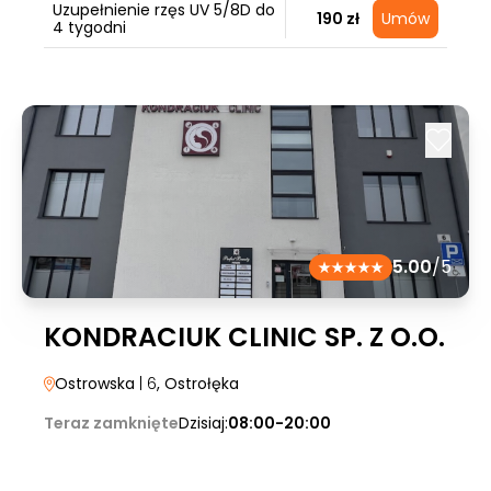
Uzupełnienie rzęs UV 5/8D do
190 zł
Umów
4 tygodni
5.00
/5
KONDRACIUK CLINIC SP. Z O.O.
Ostrowska
| 6
, Ostrołęka
Teraz zamknięte
Dzisiaj:
08:00-20:00