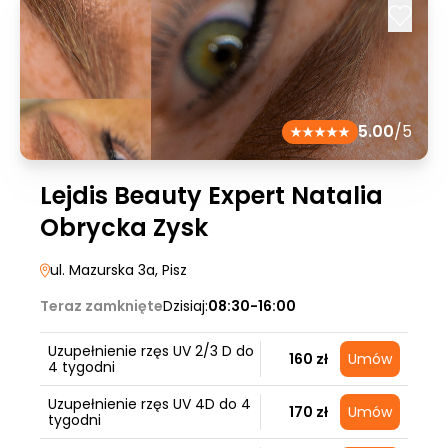
5.00
/5
Lejdis Beauty Expert Natalia
Obrycka Zysk
ul. Mazurska 3a
, Pisz
Teraz zamknięte
Dzisiaj:
08:30-16:00
Uzupełnienie rzęs UV 2/3 D do
160 zł
Umów
4 tygodni
Uzupełnienie rzęs UV 4D do 4
170 zł
Umów
tygodni