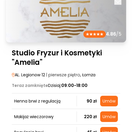
4.86
/5
Studio Fryzur i Kosmetyki
"Amelia"
AL. Legionow 12
| pierwsze piętro
, Łomża
Teraz zamknięte
Dzisiaj:
09:00-18:00
Henna brwi z regulacją
90 zł
Umów
Makijaż wieczorowy
220 zł
Umów