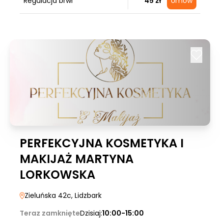
Regulacja brwi
45 zł
Umów
PERFEKCYJNA KOSMETYKA I
MAKIJAŻ MARTYNA
LORKOWSKA
Zieluńska 42c
, Lidzbark
Teraz zamknięte
Dzisiaj:
10:00-15:00