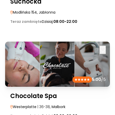
Suchocka
Modlińska 154
, Jabłonna
Teraz zamknięte
Dzisiaj:
08:00-22:00
5.00
/5
Chocolate Spa
Westerplatte
| 36-38
, Malbork