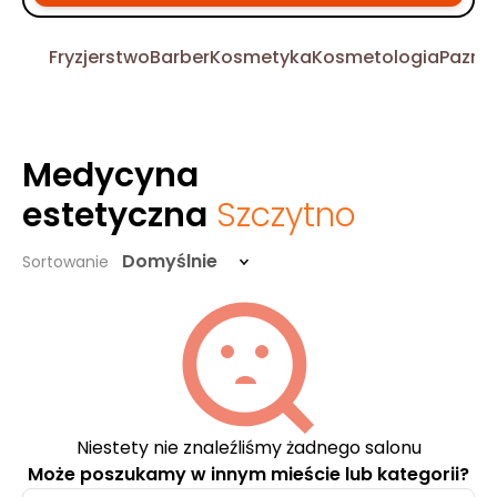
Fryzjerstwo
Barber
Kosmetyka
Kosmetologia
Pazno
Medycyna
estetyczna
Szczytno
Domyślnie
Sortowanie
Niestety nie znaleźliśmy żadnego salonu
Może poszukamy w innym mieście lub kategorii?