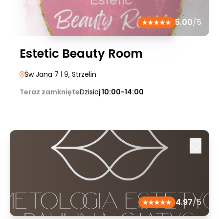
5.00
/5
Estetic Beauty Room
Św Jana 7
| 9
, Strzelin
Teraz zamknięte
Dzisiaj:
10:00-14:00
4.97
/5