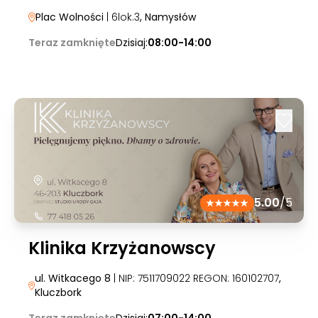
Plac Wolności
| 6lok.3
, Namysłów
Teraz zamknięte
Dzisiaj:
08:00-14:00
5.00
/5
Klinika Krzyżanowscy
ul. Witkacego 8
| NIP: 7511709022 REGON: 160102707
,
Kluczbork