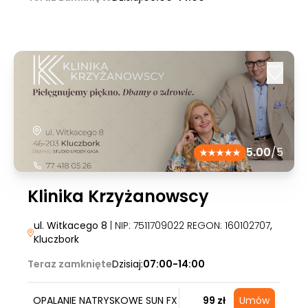
5.00
/5
Klinika Krzyżanowscy
ul. Witkacego 8
| NIP: 7511709022 REGON: 160102707
,
Kluczbork
Teraz zamknięte
Dzisiaj:
07:00-14:00
OPALANIE NATRYSKOWE SUN FX
99 zł
Umów