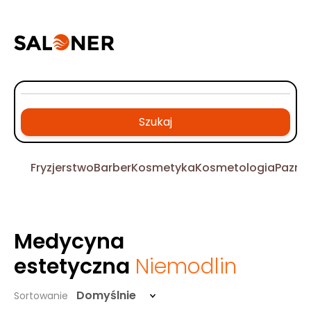
Szukaj
Fryzjerstwo
Barber
Kosmetyka
Kosmetologia
Pazno
Medycyna
estetyczna
Niemodlin
Domyślnie
Sortowanie