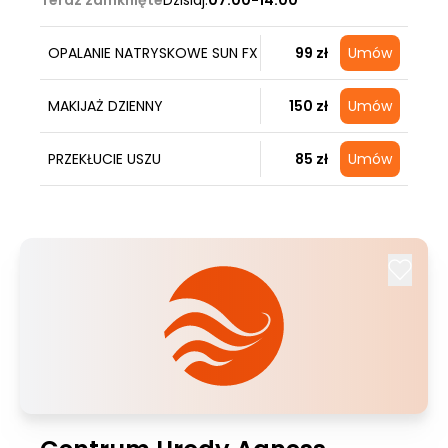
Teraz zamknięte
Dzisiaj:
07:00-14:00
OPALANIE NATRYSKOWE SUN FX
99 zł
Umów
MAKIJAŻ DZIENNY
150 zł
Umów
PRZEKŁUCIE USZU
85 zł
Umów