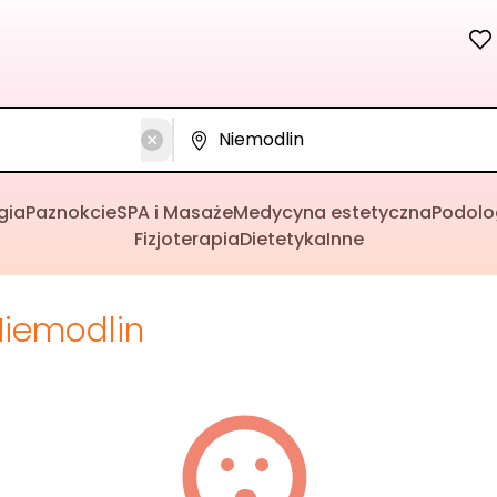
gia
Paznokcie
SPA i Masaże
Medycyna estetyczna
Podolo
Fizjoterapia
Dietetyka
Inne
Niemodlin