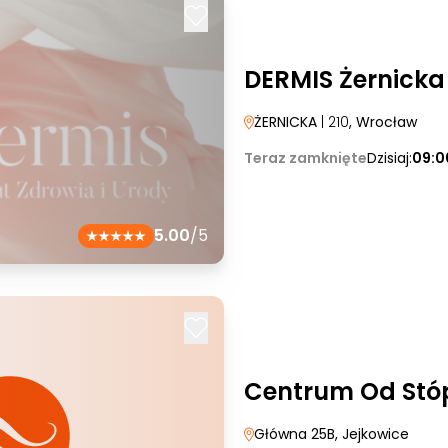
DERMIS Żernicka
ŻERNICKA
| 210
, Wrocław
Teraz zamknięte
Dzisiaj:
09:0
5.00
/5
Centrum Od Stó
Główna 25B
, Jejkowice