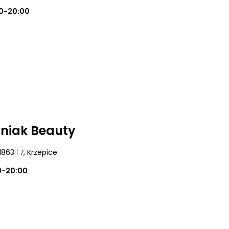
0-20:00
niak Beauty
1863
| 7
, Krzepice
0-20:00