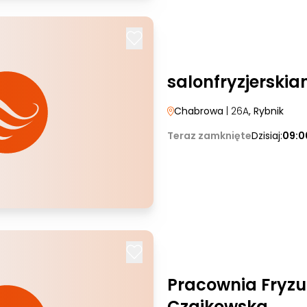
salonfryzjerski
Chabrowa
| 26A
, Rybnik
Teraz zamknięte
Dzisiaj:
09:0
Pracownia Fryzu
Czajkowska