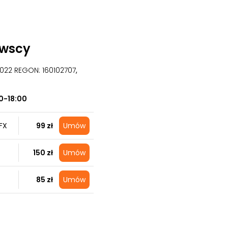
owscy
09022 REGON: 160102707
,
0-18:00
FX
99 zł
Umów
150 zł
Umów
85 zł
Umów