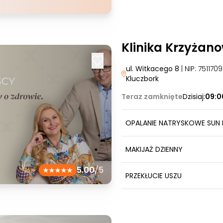
Klinika Krzyżan
ul. Witkacego 8
| NIP: 75117
Kluczbork
Teraz zamknięte
Dzisiaj:
09:0
OPALANIE NATRYSKOWE SUN 
MAKIJAŻ DZIENNY
5.00
/5
PRZEKŁUCIE USZU