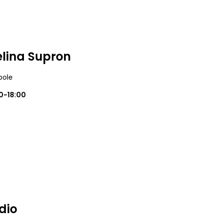
elina Supron
pole
0-18:00
dio