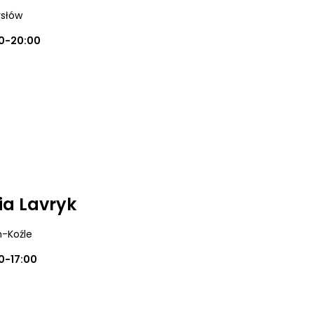
ysłów
0-20:00
iia Lavryk
n-Koźle
0-17:00