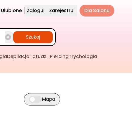
Ulubione
Zaloguj
Zarejestruj
Dla Salonu
Szukaj
gia
Depilacja
Tatuaż i Piercing
Trychologia
Mapa
Przełącz widok mapy