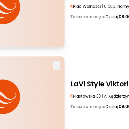
Plac Wolności
| 6lok.3
, Nam
Teraz zamknięte
Dzisiaj:
08:0
LaVi Style Viktor
Piastowska 33
| A
, Kędzierzy
Teraz zamknięte
Dzisiaj:
09:0