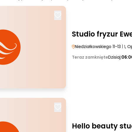
Studio fryzur Ew
Niedziałkowskiego 11-13
| 1
, O
Teraz zamknięte
Dzisiaj:
06:0
Hello beauty stu