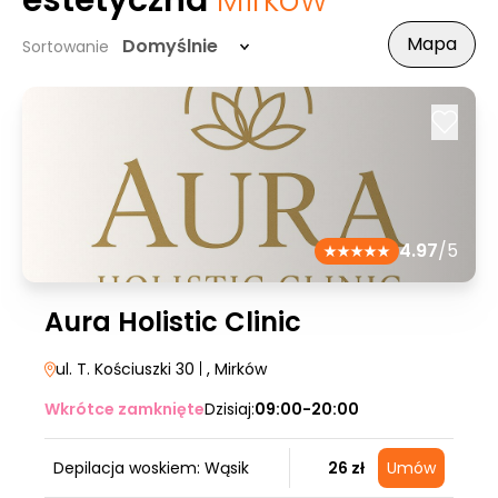
estetyczna
Mirków
Mapa
Domyślnie
Sortowanie
4.97
/5
Aura Holistic Clinic
ul. T. Kościuszki 30
|
, Mirków
Wkrótce zamknięte
Dzisiaj:
09:00-20:00
Depilacja woskiem: Wąsik
26 zł
Umów