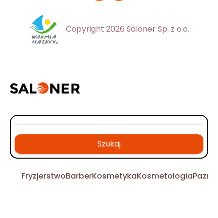
Copyright 2026 Saloner Sp. z o.o.
Szukaj
Fryzjerstwo
Barber
Kosmetyka
Kosmetologia
Pazno