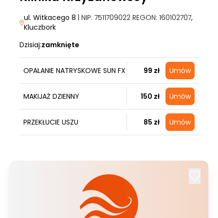
ul. Witkacego 8
| NIP: 7511709022 REGON: 160102707
,
Kluczbork
Dzisiaj:
zamknięte
OPALANIE NATRYSKOWE SUN FX
99 zł
Umów
MAKIJAŻ DZIENNY
150 zł
Umów
PRZEKŁUCIE USZU
85 zł
Umów