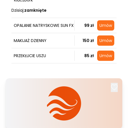
Kluczbork
Dzisiaj:
zamknięte
OPALANIE NATRYSKOWE SUN FX
99 zł
Umów
MAKIJAŻ DZIENNY
150 zł
Umów
PRZEKŁUCIE USZU
85 zł
Umów