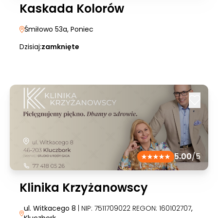
Kaskada Kolorów
Śmiłowo 53a
, Poniec
Dzisiaj:
zamknięte
5.00
/5
Klinika Krzyżanowscy
ul. Witkacego 8
| NIP: 7511709022 REGON: 160102707
,