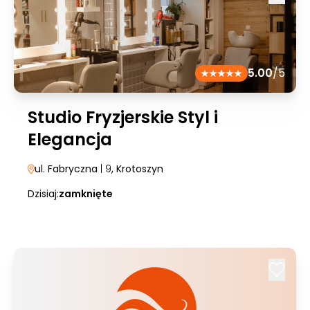
5.00
/5
Studio Fryzjerskie Styl i
Elegancja
ul. Fabryczna
| 9
, Krotoszyn
Dzisiaj:
zamknięte