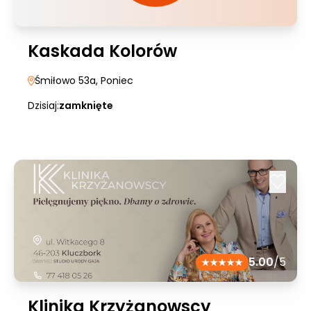
Kaskada Kolorów
Śmiłowo 53a
, Poniec
Dzisiaj:
zamknięte
5.00
/5
Klinika Krzyżanowscy