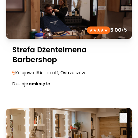
5.00
/5
Strefa Dżentelmena
Barbershop
Kolejowa 19A
| lokal 1
, Ostrzeszów
Dzisiaj:
zamknięte