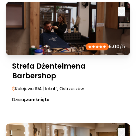
5.00
/5
Strefa Dżentelmena
Barbershop
Kolejowa 19A
| lokal 1
, Ostrzeszów
Dzisiaj:
zamknięte