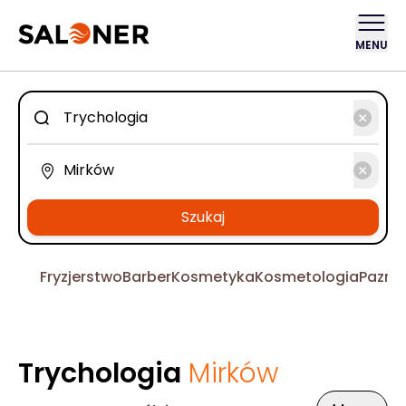
MENU
Szukaj
Fryzjerstwo
Barber
Kosmetyka
Kosmetologia
Pazno
Trychologia
Mirków