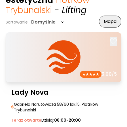
estetyczna
Piotrków
Trybunalski
- Lifting
Mapa
Domyślnie
Sortowanie
5.00
/5
Lady Nova
Gabriela Narutowicza 58/60 lok.15
, Piotrków
Trybunalski
Teraz otwarte
Dzisiaj:
08:00-20:00