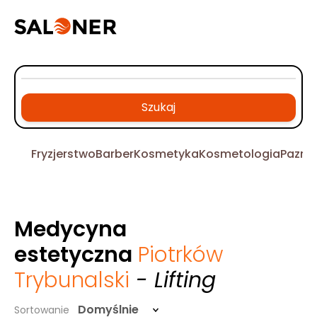
Szukaj
Fryzjerstwo
Barber
Kosmetyka
Kosmetologia
Pazno
Medycyna
estetyczna
Piotrków
Trybunalski
- Lifting
Domyślnie
Sortowanie