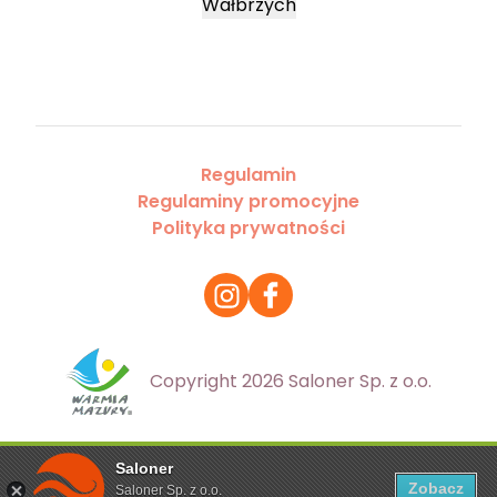
Wałbrzych
Regulamin
Regulaminy promocyjne
Polityka prywatności
Copyright 2026 Saloner Sp. z o.o.
Saloner
Ta strona korzysta z plików cookies. Aby dowiedzieć się
Zobacz
Saloner Sp. z o.o.