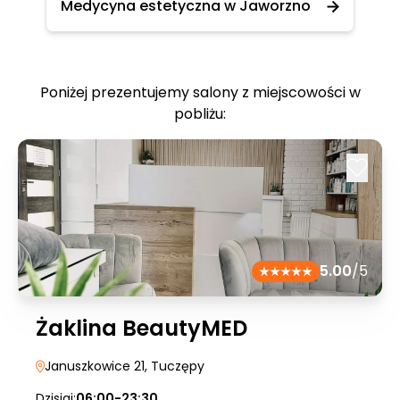
Medycyna estetyczna w Jaworzno
Poniżej prezentujemy salony z miejscowości w
pobliżu:
5.00
/5
Żaklina BeautyMED
Januszkowice 21
, Tuczępy
Dzisiaj:
06:00-23:30