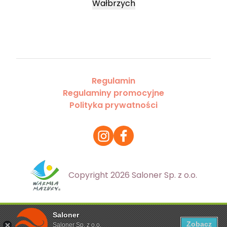
Wałbrzych
Regulamin
Regulaminy promocyjne
Polityka prywatności
Copyright 2026 Saloner Sp. z o.o.
Saloner
Ta strona korzysta z plików cookies. Aby dowiedzieć się
Zobacz
Saloner Sp. z o.o.