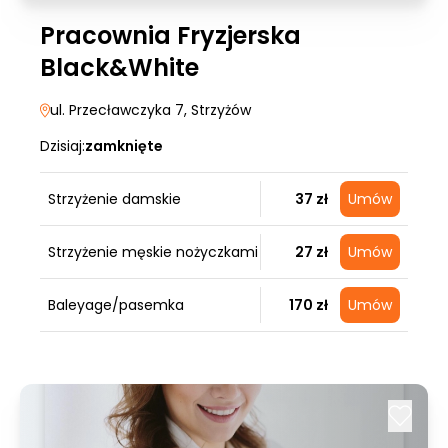
Pracownia Fryzjerska
Black&White
ul. Przecławczyka 7
, Strzyżów
Dzisiaj:
zamknięte
Strzyżenie damskie
37 zł
Umów
Strzyżenie męskie nożyczkami
27 zł
Umów
Baleyage/pasemka
170 zł
Umów