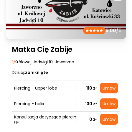
5.00
/5
Matka Cię Zabije
Królowej Jadwigi 10
, Jaworzno
Dzisiaj:
zamknięte
Piercing - upper lobe
110 zł
Umów
Piercing - helix
130 zł
Umów
Konsultacja dotycząca piercin
0 zł
Umów
gu