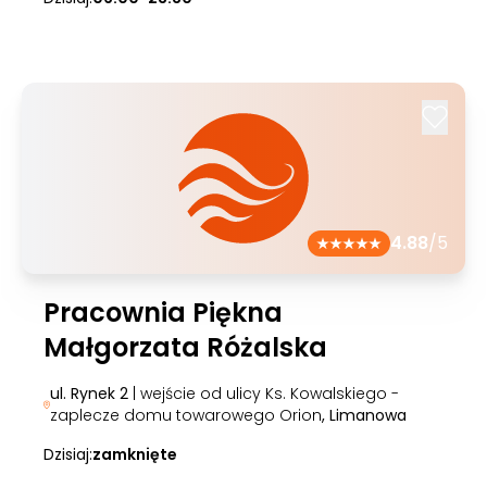
4.88
/5
Pracownia Piękna
Małgorzata Różalska
ul. Rynek 2
| wejście od ulicy Ks. Kowalskiego -
zaplecze domu towarowego Orion
, Limanowa
Dzisiaj:
zamknięte