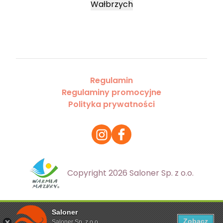
Wałbrzych
Regulamin
Regulaminy promocyjne
Polityka prywatności
Copyright 2026 Saloner Sp. z o.o.
Saloner
Ta strona korzysta z plików cookies. Aby dowiedzieć się
Zobacz
Saloner Sp. z o.o.