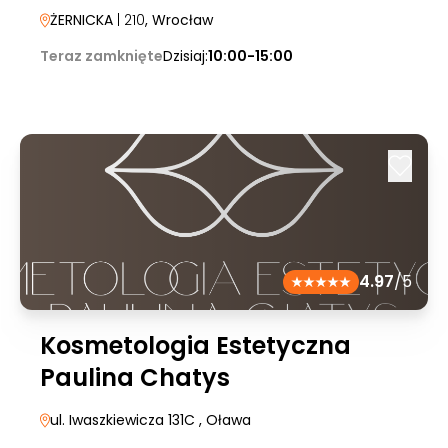
ŻERNICKA
| 210
, Wrocław
Teraz zamknięte
Dzisiaj:
10:00-15:00
4.97
/5
Kosmetologia Estetyczna
Paulina Chatys
ul. Iwaszkiewicza 131C
, Oława