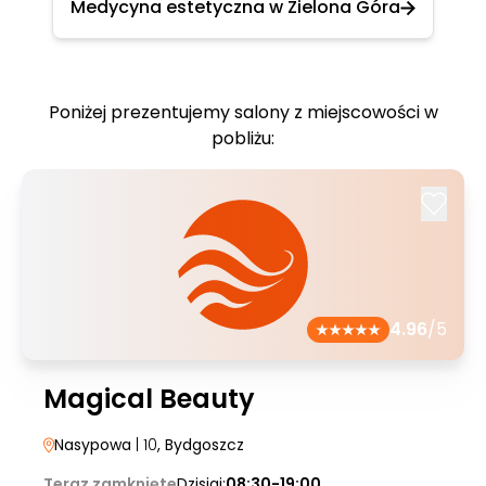
Medycyna estetyczna w Zielona Góra
Poniżej prezentujemy salony z miejscowości w
pobliżu:
4.96
/5
Magical Beauty
Nasypowa
| 10
, Bydgoszcz
Teraz zamknięte
Dzisiaj:
08:30-19:00