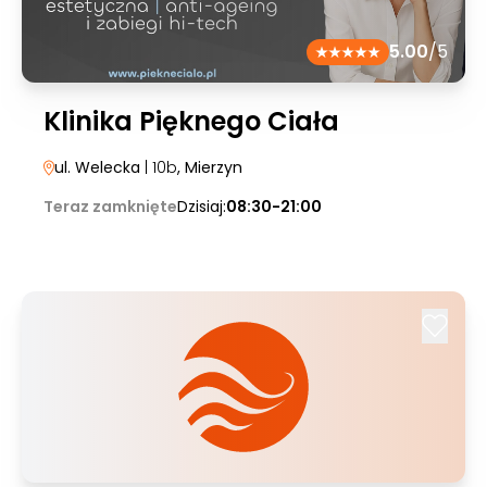
5.00
/5
Klinika Pięknego Ciała
ul. Welecka
| 10b
, Mierzyn
Teraz zamknięte
Dzisiaj:
08:30-21:00