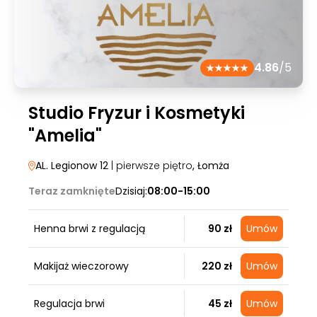
4.86
/5
Studio Fryzur i Kosmetyki
"Amelia"
AL. Legionow 12
| pierwsze piętro
, Łomża
Teraz zamknięte
Dzisiaj:
08:00-15:00
Henna brwi z regulacją
90 zł
Umów
Makijaż wieczorowy
220 zł
Umów
Regulacja brwi
45 zł
Umów