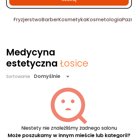
Fryzjerstwo
Barber
Kosmetyka
Kosmetologia
Pazno
Medycyna
estetyczna
Łosice
Domyślnie
Sortowanie
Niestety nie znaleźliśmy żadnego salonu
Może poszukamy w innym mieście lub kategorii?