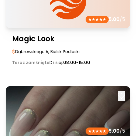
5.00
/5
Magic Look
Dąbrowskiego 5
, Bielsk Podlaski
Teraz zamknięte
Dzisiaj:
08:00-15:00
5.00
/5