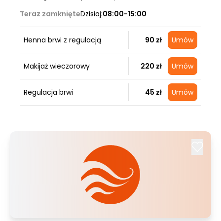
Teraz zamknięte
Dzisiaj:
08:00-15:00
Henna brwi z regulacją
90 zł
Umów
Makijaż wieczorowy
220 zł
Umów
Regulacja brwi
45 zł
Umów