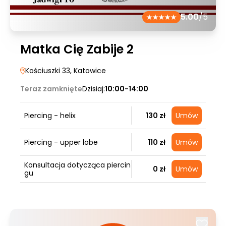
5.00
/5
Matka Cię Zabije 2
Kościuszki 33
, Katowice
Teraz zamknięte
Dzisiaj:
10:00-14:00
Piercing - helix
130 zł
Umów
Piercing - upper lobe
110 zł
Umów
Konsultacja dotycząca piercin
0 zł
Umów
gu