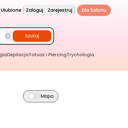
Ulubione
Zaloguj
Zarejestruj
Dla Salonu
Szukaj
gia
Depilacja
Tatuaż i Piercing
Trychologia
Mapa
Przełącz widok mapy