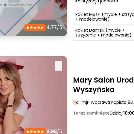
Koloryzacja jednolita
Pakiet Męski (mycie + strzy
+ modelowanie)
4.77
/5
Pakiet Damski (mycie +
strzyżenie + modelowanie)
Mary Salon Urod
Wyszyńska
al. mjr. Wacława Kopisto 8B
Teraz zamknięte
Dzisiaj:
10:0
4.98
/5