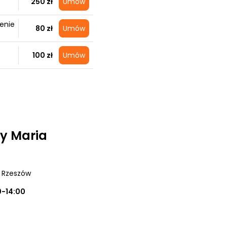
250 zł
Umów
żenie
80 zł
Umów
100 zł
Umów
y Maria
, Rzeszów
0-14:00