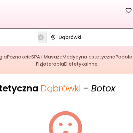
gia
Paznokcie
SPA i Masaże
Medycyna estetyczna
Podolo
Fizjoterapia
Dietetyka
Inne
tetyczna
Dąbrówki
- Botox