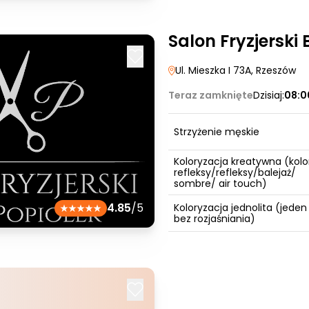
Salon Fryzjerski
Ul. Mieszka I 73A
, Rzeszów
Teraz zamknięte
Dzisiaj:
08:0
Strzyżenie męskie
Koloryzacja kreatywna (kolo
refleksy/refleksy/balejaż/
sombre/ air touch)
4.85
/5
Koloryzacja jednolita (jeden
bez rozjaśniania)