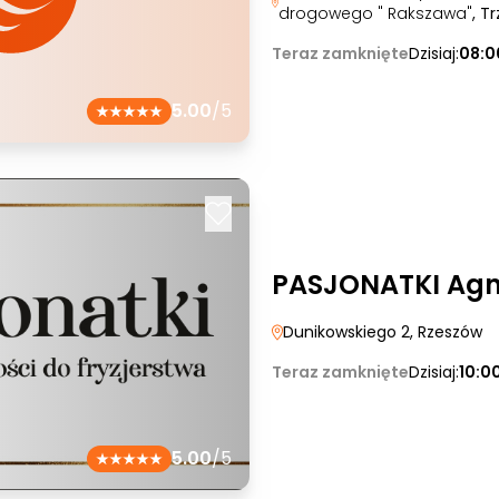
drogowego " Rakszawa"
, T
Teraz zamknięte
Dzisiaj:
08:0
5.00
/5
PASJONATKI Agn
Dunikowskiego 2
, Rzeszów
Teraz zamknięte
Dzisiaj:
10:0
5.00
/5