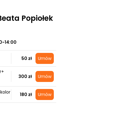
 Beata Popiołek
0-14:00
50 zł
Umów
r+
300 zł
Umów
 kolor
180 zł
Umów