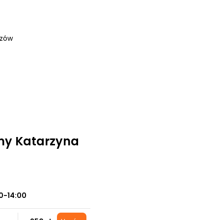
szów
my Katarzyna
0-14:00