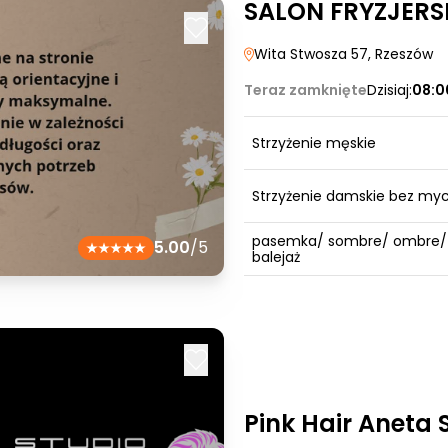
SALON FRYZJERS
Wita Stwosza 57
, Rzeszów
Teraz zamknięte
Dzisiaj:
08:0
Strzyżenie męskie
Strzyżenie damskie bez myc
pasemka/ sombre/ ombre/
5.00
/5
balejaż
Pink Hair Aneta 