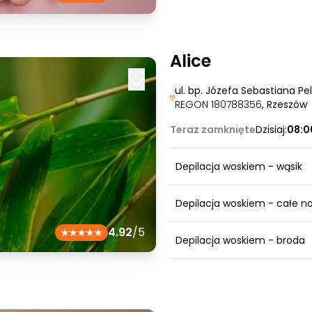
Alice
ul. bp. Józefa Sebastiana Pe
REGON 180788356
, Rzeszów
Teraz zamknięte
Dzisiaj:
08:0
Depilacja woskiem - wąsik
Depilacja woskiem - całe no
4.92
/5
Depilacja woskiem - broda