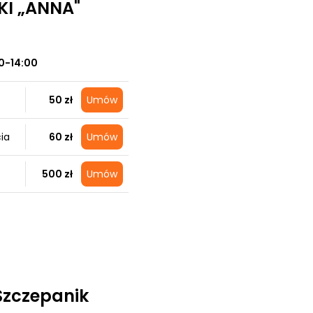
KI „ANNA"
0-14:00
50 zł
Umów
ia
60 zł
Umów
500 zł
Umów
Szczepanik