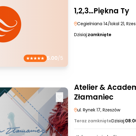
1,2,3…Piękna Ty
Cegielniana 14/lokal 21
, Rze
Dzisiaj:
zamknięte
5.00
/5
Atelier & Acade
Złamaniec
ul. Rynek 17
, Rzeszów
Teraz zamknięte
Dzisiaj:
08:0