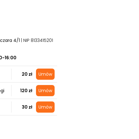
lczara 4/1
| NIP 8133415201
0-16:00
20 zł
Umów
gi
120 zł
Umów
30 zł
Umów