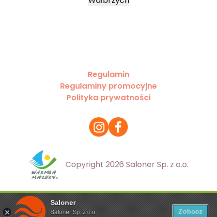
Wałbrzych
Regulamin
Regulaminy promocyjne
Polityka prywatności
Copyright 2026 Saloner Sp. z o.o.
Saloner
Ta strona korzysta z plików cookies. Aby dowiedzieć się
Zobacz
Saloner Sp. z o.o.