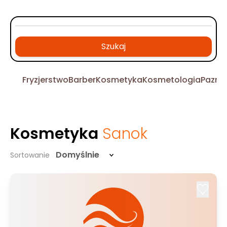
Szukaj
Fryzjerstwo
Barber
Kosmetyka
Kosmetologia
Pazno
Kosmetyka
Sanok
Domyślnie
Sortowanie