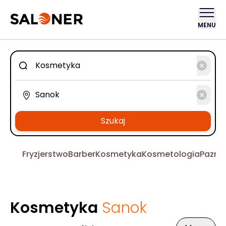
MENU
Szukaj
Fryzjerstwo
Barber
Kosmetyka
Kosmetologia
Pazno
Kosmetyka
Sanok