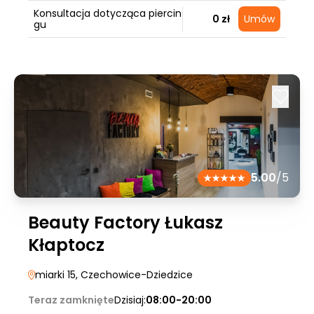
Konsultacja dotycząca piercin
0 zł
Umów
gu
5.00
/5
Beauty Factory Łukasz
Kłaptocz
miarki 15
, Czechowice-Dziedzice
Teraz zamknięte
Dzisiaj:
08:00-20:00