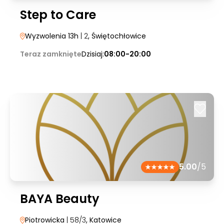
Step to Care
Wyzwolenia 13h
| 2
, Świętochłowice
Teraz zamknięte
Dzisiaj:
08:00-20:00
5.00
/5
BAYA Beauty
Piotrowicka
| 58/3
, Katowice