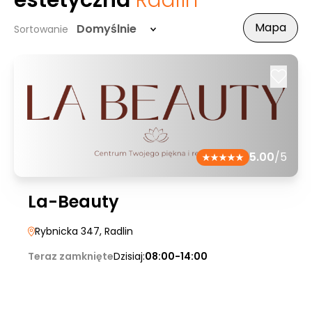
estetyczna
Radlin
Mapa
Domyślnie
Sortowanie
5.00
/5
La-Beauty
Rybnicka 347
, Radlin
Teraz zamknięte
Dzisiaj:
08:00-14:00