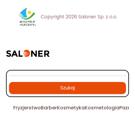
Copyright 2026 Saloner Sp. z o.o.
Szukaj
Fryzjerstwo
Barber
Kosmetyka
Kosmetologia
Pazno