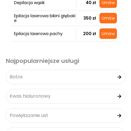
Depilacja wąsik
40 zł
Umów
Epilacja laserowa bikini głęboki
350 zł
Umów
e
Epilacja laserowa pachy
200 zł
Umów
Najpopularniejsze usługi
Botox
Kwas hialuronowy
Powiększanie ust