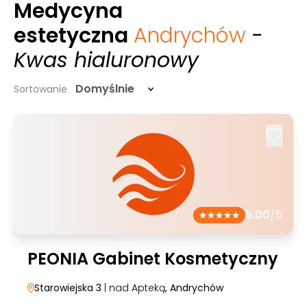
Medycyna
estetyczna
Andrychów
-
Kwas hialuronowy
Domyślnie
Sortowanie
5.00
/5
PEONIA Gabinet Kosmetyczny
Starowiejska 3
| nad Apteką
, Andrychów