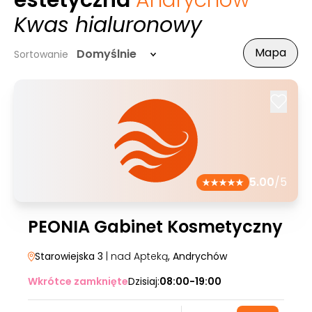
estetyczna
Andrychów
-
Kwas hialuronowy
Mapa
Domyślnie
Sortowanie
5.00
/5
PEONIA Gabinet Kosmetyczny
Starowiejska 3
| nad Apteką
, Andrychów
Wkrótce zamknięte
Dzisiaj:
08:00-19:00