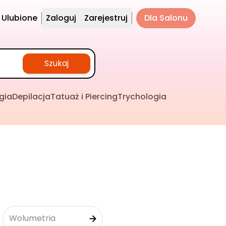
Ulubione
Zaloguj
Zarejestruj
Dla Salonu
Szukaj
gia
Depilacja
Tatuaż i Piercing
Trychologia
Wolumetria