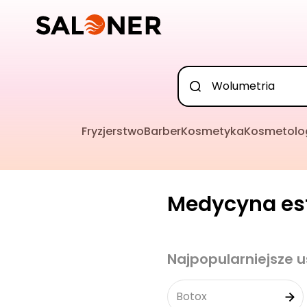
Fryzjerstwo
Barber
Kosmetyka
Kosmetolo
Medycyna est
Najpopularniejsze u
Botox