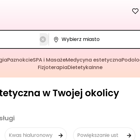
gia
Paznokcie
SPA i Masaże
Medycyna estetyczna
Podolo
Fizjoterapia
Dietetyka
Inne
etyczna w Twojej okolicy
sługi
Kwas hialuronowy
Powiększanie ust