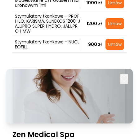
Modelowanie ust kwasem hial
1000 zł
Umów
uronowym 1ml
Stymulatory tkankowe - PROF
HILO, KARISMA, SUNEKOS 1200, J
1200 zł
Umów
ALUPRO SUPER HYDRO, JALUPR
O HMW
Stymulatory tkankowe - NUCL
900 zł
Umów
EOFILL
Zen Medical Spa