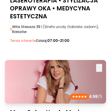
LASEROTERAPIA • STYLIZACJA
OPRAWY OKA • MEDYCYNA
ESTETYCZNA
Wita Stwosza 39
| (Strefa urody Gabriela Jadam)
,
Rzeszów
Teraz otwarte
Dzisiaj:
07:00-21:00
4.98
/5