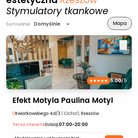
estetyczna
Rzeszów
-
Stymulatory tkankowe
Mapa
Domyślnie
Sortowanie
5.00
/5
Efekt Motyla Paulina Motyl
Kwiatkowskiego 4d/3
| Cicha7
, Rzeszów
Teraz otwarte
Dzisiaj:
07:00-20:00