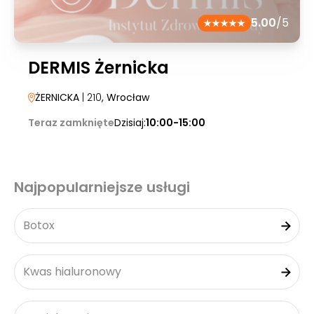
5.00
/5
DERMIS Żernicka
ŻERNICKA
| 210
, Wrocław
Teraz zamknięte
Dzisiaj:
10:00-15:00
Najpopularniejsze usługi
Botox
Kwas hialuronowy