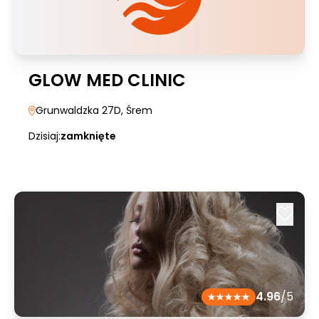
GLOW MED CLINIC
Grunwaldzka 27D
, Śrem
Dzisiaj:
zamknięte
4.96
/5