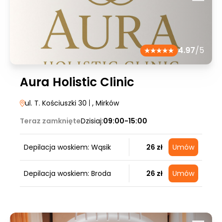
4.97
/5
Aura Holistic Clinic
ul. T. Kościuszki 30
|
, Mirków
Teraz zamknięte
Dzisiaj:
09:00-15:00
Depilacja woskiem: Wąsik
26 zł
Umów
Depilacja woskiem: Broda
26 zł
Umów