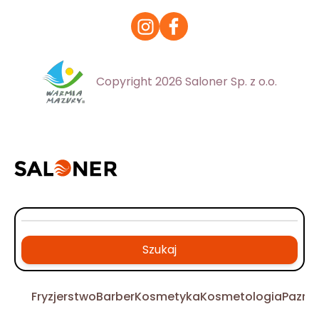
Copyright 2026 Saloner Sp. z o.o.
Szukaj
Fryzjerstwo
Barber
Kosmetyka
Kosmetologia
Pazno