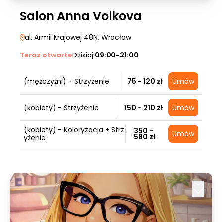
Salon Anna Volkova
al. Armii Krajowej 48N
, Wrocław
Teraz otwarte
Dzisiaj:
09:00-21:00
(mężczyźni) - Strzyżenie
75 - 120 zł
Umów
(kobiety) - Strzyżenie
150 - 210 zł
Umów
(kobiety) - Koloryzacja + Strz
350 -
Umów
580 zł
yżenie