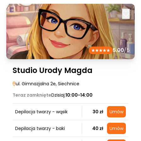
5.00
/5
Studio Urody Magda
ul. Gimnazjalna 2e
, Siechnice
Teraz zamknięte
Dzisiaj:
10:00-14:00
Depilacja twarzy - wąsik
30 zł
Umów
Depilacja twarzy - baki
40 zł
Umów