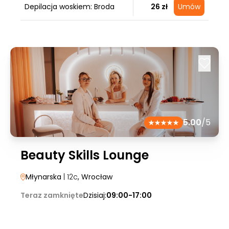
Depilacja woskiem: Broda
26 zł
Umów
5.00
/5
Beauty Skills Lounge
Młynarska
| 12c
, Wrocław
Teraz zamknięte
Dzisiaj:
09:00-17:00