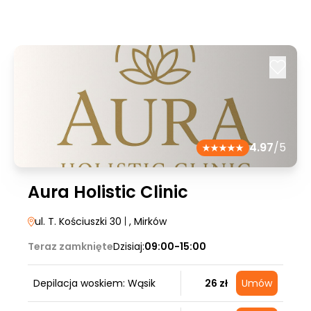
4.97
/5
Aura Holistic Clinic
ul. T. Kościuszki 30
|
, Mirków
Teraz zamknięte
Dzisiaj:
09:00-15:00
Depilacja woskiem: Wąsik
26 zł
Umów