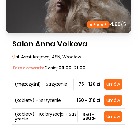
4.96
/5
Salon Anna Volkova
al. Armii Krajowej 48N
, Wrocław
Teraz otwarte
Dzisiaj:
09:00-21:00
(mężczyźni) - Strzyżenie
75 - 120 zł
Umów
(kobiety) - Strzyżenie
150 - 210 zł
Umów
(kobiety) - Koloryzacja + Strz
350 -
Umów
580 zł
yżenie