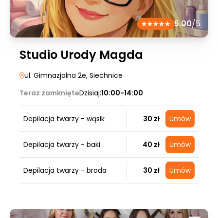
5.00
/5
Studio Urody Magda
ul. Gimnazjalna 2e
, Siechnice
Teraz zamknięte
Dzisiaj:
10:00-14:00
Depilacja twarzy - wąsik
30 zł
Umów
Depilacja twarzy - baki
40 zł
Umów
Depilacja twarzy - broda
30 zł
Umów