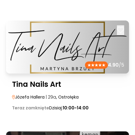
4.90
/5
Tina Nails Art
Józefa Hallera
| 29a
, Ostrołęka
Teraz zamknięte
Dzisiaj:
10:00-14:00