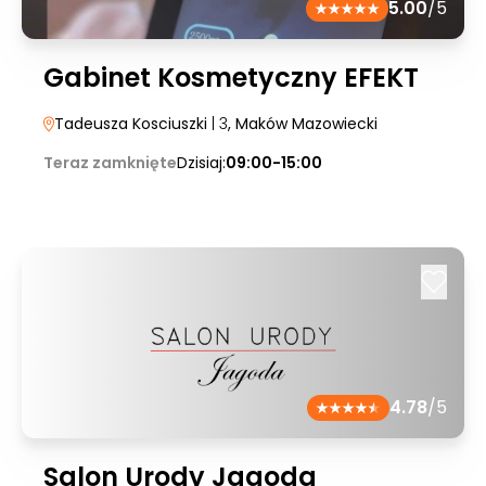
5.00
/5
Gabinet Kosmetyczny EFEKT
Tadeusza Kosciuszki
| 3
, Maków Mazowiecki
Teraz zamknięte
Dzisiaj:
09:00-15:00
4.78
/5
Salon Urody Jagoda