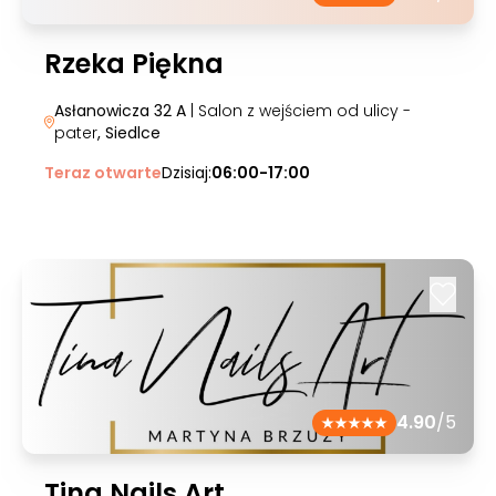
Rzeka Piękna
Asłanowicza 32 A
| Salon z wejściem od ulicy -
pater
, Siedlce
Teraz otwarte
Dzisiaj:
06:00-17:00
4.90
/5
Tina Nails Art