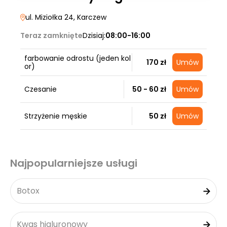
ul. Miziołka 24
, Karczew
Teraz zamknięte
Dzisiaj:
08:00-16:00
farbowanie odrostu (jeden kol
170 zł
Umów
or)
Czesanie
50 - 60 zł
Umów
Strzyżenie męskie
50 zł
Umów
Najpopularniejsze usługi
Botox
Kwas hialuronowy