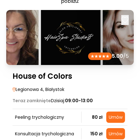
pobliżu:
5.00
/5
House of Colors
Legionowa 4
, Białystok
Teraz zamknięte
Dzisiaj:
09:00-13:00
Peeling trychologiczny
80 zł
Umów
Konsultacja trychologiczna
150 zł
Umów