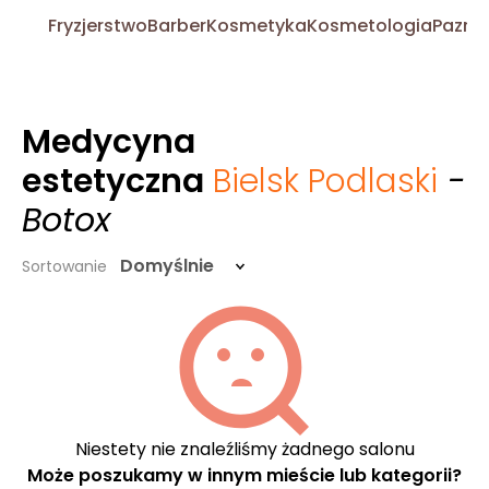
Fryzjerstwo
Barber
Kosmetyka
Kosmetologia
Pazno
Medycyna
estetyczna
Bielsk Podlaski
-
Botox
Domyślnie
Sortowanie
Niestety nie znaleźliśmy żadnego salonu
Może poszukamy w innym mieście lub kategorii?