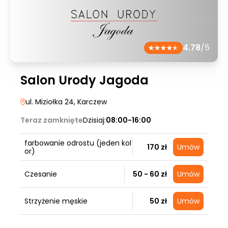
4.78
/5
Salon Urody Jagoda
ul. Miziołka 24
, Karczew
Teraz zamknięte
Dzisiaj:
08:00-16:00
farbowanie odrostu (jeden kol
170 zł
Umów
or)
Czesanie
50 - 60 zł
Umów
Strzyżenie męskie
50 zł
Umów