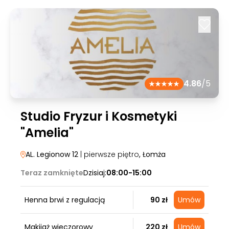
4.86
/5
Studio Fryzur i Kosmetyki
"Amelia"
AL. Legionow 12
| pierwsze piętro
, Łomża
Teraz zamknięte
Dzisiaj:
08:00-15:00
Henna brwi z regulacją
90 zł
Umów
Makijaż wieczorowy
220 zł
Umów