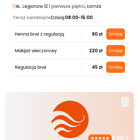
AL. Legionow 12
| pierwsze piętro
, Łomża
Teraz zamknięte
Dzisiaj:
08:00-15:00
Henna brwi z regulacją
90 zł
Umów
Makijaż wieczorowy
220 zł
Umów
Regulacja brwi
45 zł
Umów
5.00
/5