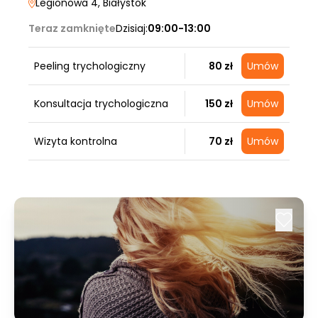
Legionowa 4
, Białystok
Teraz zamknięte
Dzisiaj:
09:00-13:00
Peeling trychologiczny
80 zł
Umów
Konsultacja trychologiczna
150 zł
Umów
Wizyta kontrolna
70 zł
Umów