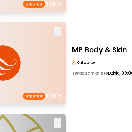
5.00
/5
MP Body & Skin
, Katowice
Teraz zamknięte
Dzisiaj:
09:0
5.00
/5