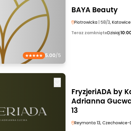
BAYA Beauty
Piotrowicka
| 58/3
, Katowice
Teraz zamknięte
Dzisiaj:
10:0
5.00
/5
FryzjeriADA by K
Adrianna Gucwa
13
Reymonta 13
, Czechowice-