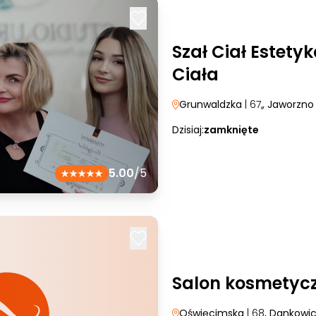
Szał Ciał Estetyk
Ciała
Grunwaldzka
| 67,
, Jaworzno
Dzisiaj:
zamknięte
5.00
/5
Salon kosmetycz
Oświęcimska
| 68
, Dankowi