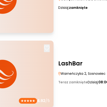
Dzisiaj:
zamknięte
LashBar
Warneńczyka 2
, Sosnowiec
Teraz zamknięte
Dzisiaj:
08:0
4.92
/5