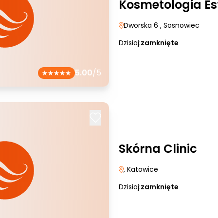
Kosmetologia Es
Dworska 6
, Sosnowiec
Dzisiaj:
zamknięte
5.00
/5
Skórna Clinic
, Katowice
Dzisiaj:
zamknięte