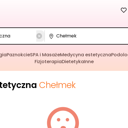
gia
Paznokcie
SPA i Masaże
Medycyna estetyczna
Podolo
Fizjoterapia
Dietetyka
Inne
tetyczna
Chełmek