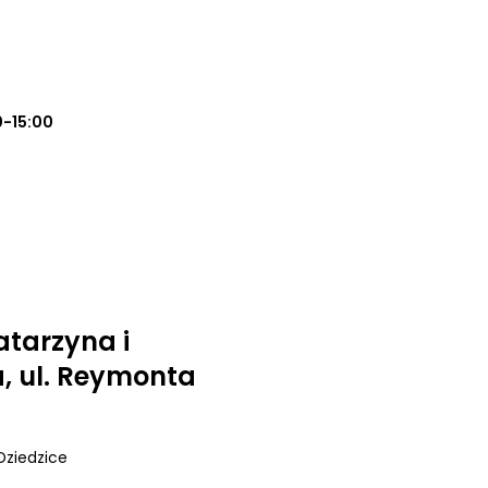
0-15:00
atarzyna i
, ul. Reymonta
Dziedzice