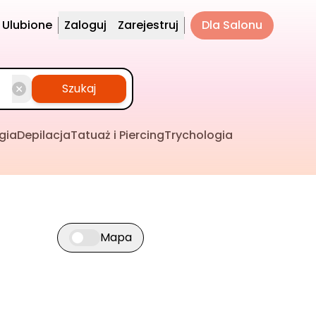
Ulubione
Zaloguj
Zarejestruj
Dla Salonu
Szukaj
gia
Depilacja
Tatuaż i Piercing
Trychologia
Mapa
Przełącz widok mapy