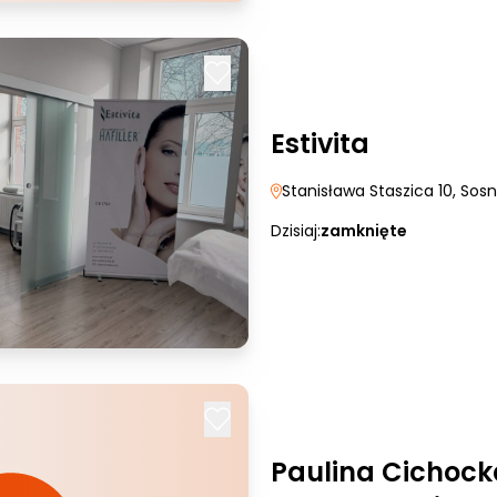
Estivita
Stanisława Staszica 10
, Sos
Dzisiaj:
zamknięte
Paulina Cichock