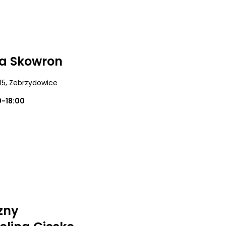
ia Skowron
15
, Zebrzydowice
0-18:00
zny