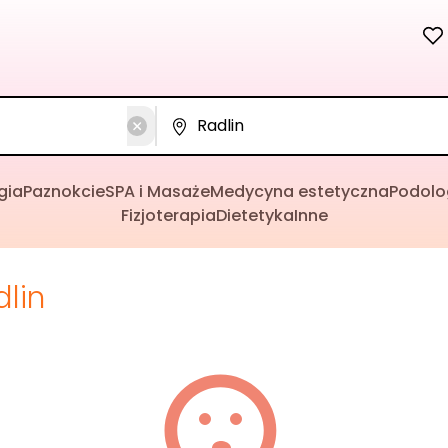
gia
Paznokcie
SPA i Masaże
Medycyna estetyczna
Podolo
Fizjoterapia
Dietetyka
Inne
dlin