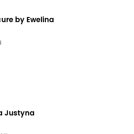
cure by Ewelina
j
a Justyna