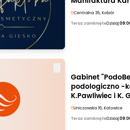
Manifaktura Kar
Centralna 35
, Kobiór
Teraz zamknięte
Dzisiaj:
09:0
Gabinet "PodoB
podologiczno -
K.Pawliwiec i K.
Uniczowska 16
, Katowice
Teraz zamknięte
Dzisiaj:
09:0