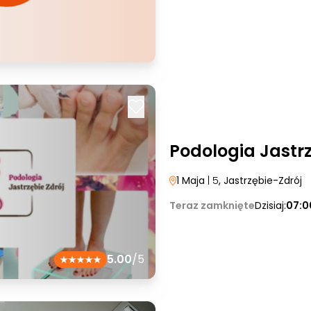
Podologia Jastrz
1 Maja
| 5
, Jastrzębie-Zdrój
Teraz zamknięte
Dzisiaj:
07:0
5.00
/5