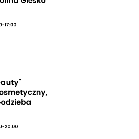
olina Giesko
0-17:00
eauty"
kosmetyczny,
 Godzieba
0-20:00