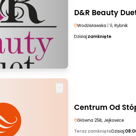
D&R Beauty Due
Wodzisławska
| 9
, Rybnik
Dzisiaj:
zamknięte
Centrum Od Stó
Główna 25B
, Jejkowice
Teraz zamknięte
Dzisiaj:
08:0