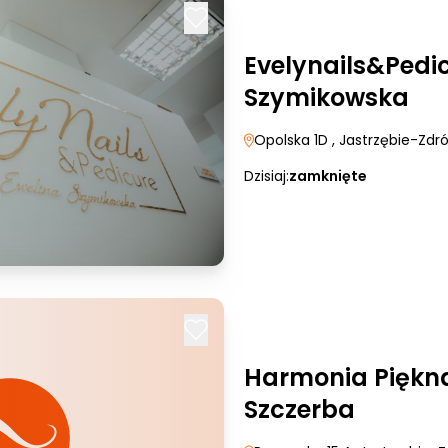
Evelynails&Pedi
Szymikowska
Opolska 1D
, Jastrzębie-Zdró
Dzisiaj:
zamknięte
Harmonia Piękn
Szczerba