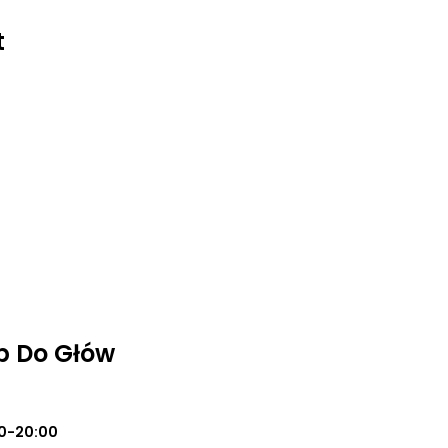
t
p Do Głów
0-20:00