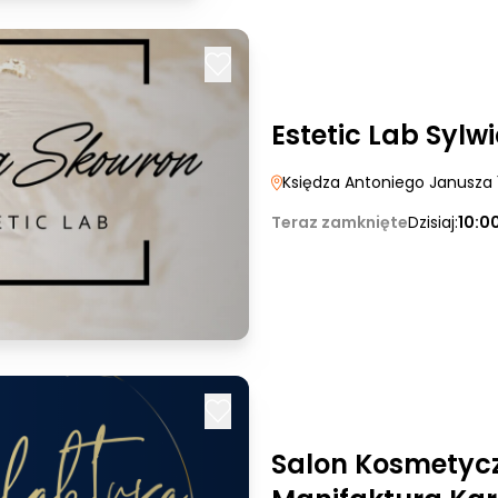
Estetic Lab Sylw
Księdza Antoniego Janusza 
Teraz zamknięte
Dzisiaj:
10:0
Salon Kosmetyc