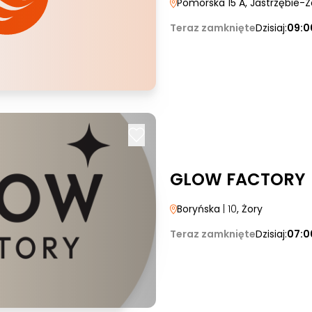
Pomorska 15 A
, Jastrzębie-Z
Teraz zamknięte
Dzisiaj:
09:0
GLOW FACTORY
Boryńska
| 10
, Żory
Teraz zamknięte
Dzisiaj:
07:0