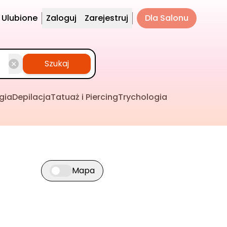
Ulubione
Zaloguj
Zarejestruj
Dla Salonu
Szukaj
gia
Depilacja
Tatuaż i Piercing
Trychologia
Mapa
Przełącz widok mapy