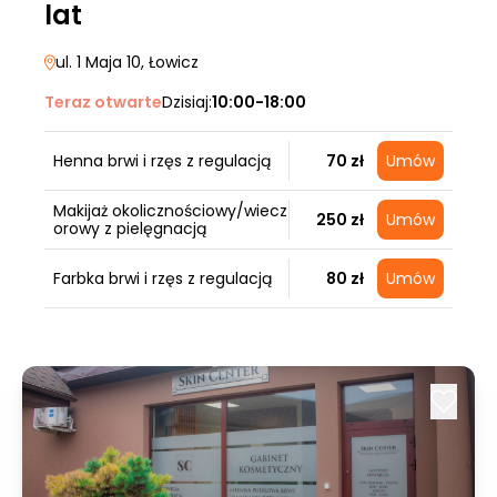
lat
ul. 1 Maja 10
, Łowicz
Teraz otwarte
Dzisiaj:
10:00-18:00
Henna brwi i rzęs z regulacją
70 zł
Umów
Makijaż okolicznościowy/wiecz
250 zł
Umów
orowy z pielęgnacją
Farbka brwi i rzęs z regulacją
80 zł
Umów