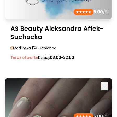
5.00
/5
AS Beauty Aleksandra Affek-
Suchocka
Modlińska 154
, Jabłonna
Teraz otwarte
Dzisiaj:
08:00-22:00
5.00
/5