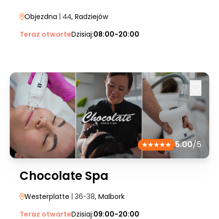
Objezdna
| 44
, Radziejów
Teraz otwarte
Dzisiaj:
08:00-20:00
5.00
/5
Chocolate Spa
Westerplatte
| 36-38
, Malbork
Teraz otwarte
Dzisiaj:
09:00-20:00