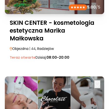
5.00
/5
SKIN CENTER - kosmetologia
estetyczna Marika
Małkowska
Objezdna
| 44
, Radziejów
Teraz otwarte
Dzisiaj:
08:00-20:00