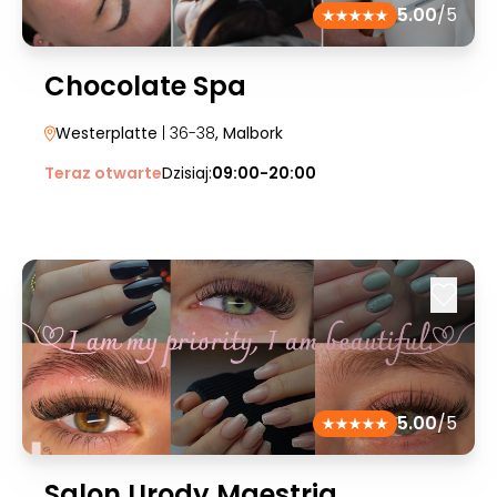
5.00
/5
Chocolate Spa
Westerplatte
| 36-38
, Malbork
Teraz otwarte
Dzisiaj:
09:00-20:00
5.00
/5
Salon Urody Maestria