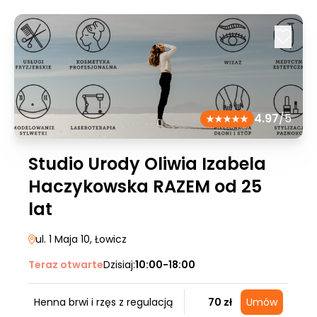
4.97
/5
Studio Urody Oliwia Izabela
Haczykowska RAZEM od 25
lat
ul. 1 Maja 10
, Łowicz
Teraz otwarte
Dzisiaj:
10:00-18:00
Henna brwi i rzęs z regulacją
70 zł
Umów