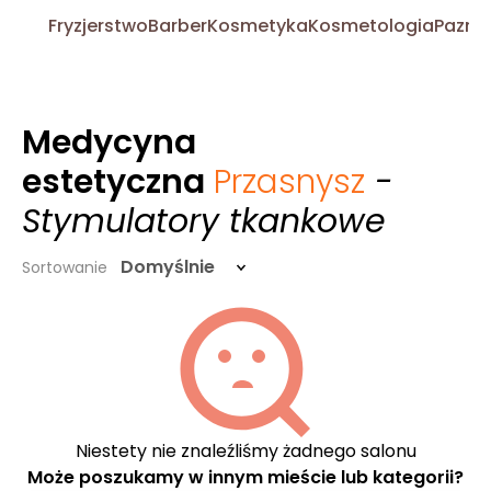
Fryzjerstwo
Barber
Kosmetyka
Kosmetologia
Pazno
Medycyna
estetyczna
Przasnysz
-
Stymulatory tkankowe
Domyślnie
Sortowanie
Niestety nie znaleźliśmy żadnego salonu
Może poszukamy w innym mieście lub kategorii?