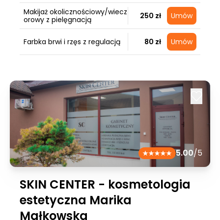
Makijaż okolicznościowy/wiecz
250 zł
Umów
orowy z pielęgnacją
Farbka brwi i rzęs z regulacją
80 zł
Umów
5.00
/5
SKIN CENTER - kosmetologia
estetyczna Marika
Małkowska