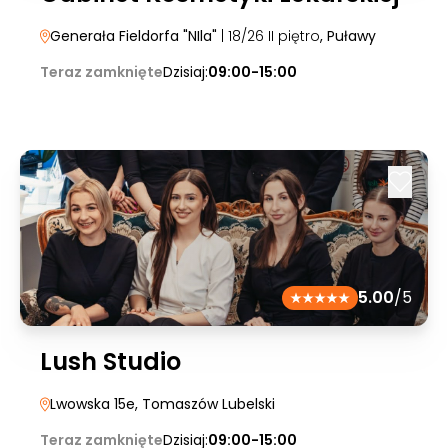
Generała Fieldorfa "NIla"
| 18/26 II piętro
, Puławy
Teraz zamknięte
Dzisiaj:
09:00-15:00
5.00
/5
Lush Studio
Lwowska 15e
, Tomaszów Lubelski
Teraz zamknięte
Dzisiaj:
09:00-15:00