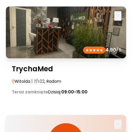
4.90
/5
TrychaMed
Witolda
| 7/1.02
, Radom
Teraz zamknięte
Dzisiaj:
09:00-15:00