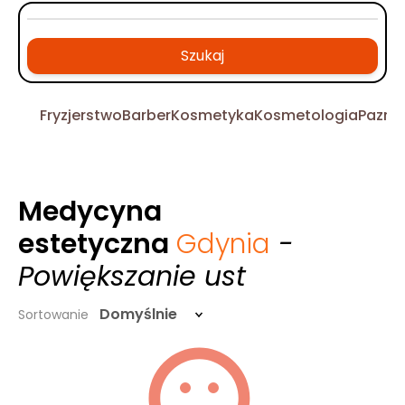
Szukaj
Fryzjerstwo
Barber
Kosmetyka
Kosmetologia
Pazno
Medycyna
estetyczna
Gdynia
-
Powiększanie ust
Domyślnie
Sortowanie