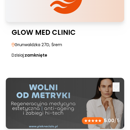
GLOW MED CLINIC
Grunwaldzka 27D
, Śrem
Dzisiaj:
zamknięte
5.00
/5