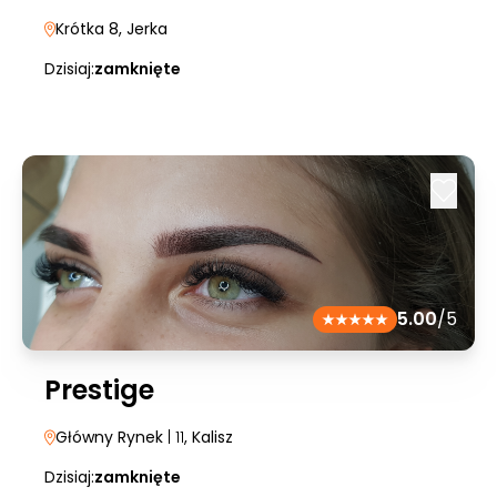
Krótka 8
, Jerka
Dzisiaj:
zamknięte
5.00
/5
Prestige
Główny Rynek
| 11
, Kalisz
Dzisiaj:
zamknięte