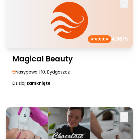
4.96
/5
Magical Beauty
Nasypowa
| 10
, Bydgoszcz
Dzisiaj:
zamknięte