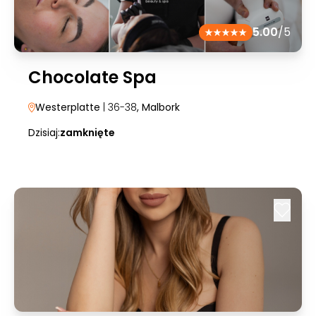
5.00
/5
Chocolate Spa
Westerplatte
| 36-38
, Malbork
Dzisiaj:
zamknięte