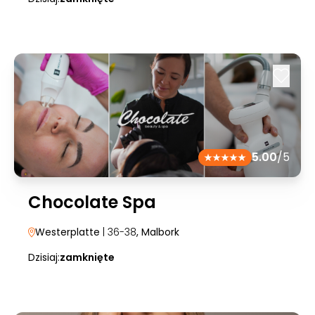
5.00
/5
Chocolate Spa
Westerplatte
| 36-38
, Malbork
Dzisiaj:
zamknięte