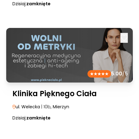
Dzisiaj:
zamknięte
5.00
/5
Klinika Pięknego Ciała
ul. Welecka
| 10b
, Mierzyn
Dzisiaj:
zamknięte