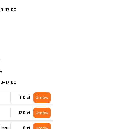
00-17:00
e
no
00-17:00
110 zł
Umów
130 zł
Umów
cingu
0 zł
Umów