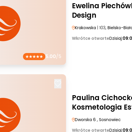
Ewelina Piechów
Design
Krakowska
| 103
, Bielsko-Biał
Wkrótce otwarte
Dzisiaj:
09:
5.00
/5
Paulina Cichock
Kosmetologia Es
Dworska 6
, Sosnowiec
Wkrótce otwarte
Dzisiaj:
09: