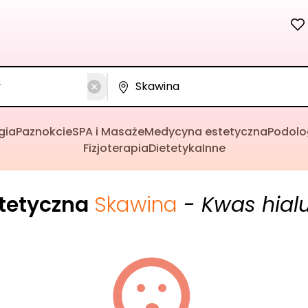
gia
Paznokcie
SPA i Masaże
Medycyna estetyczna
Podolo
Fizjoterapia
Dietetyka
Inne
tetyczna
Skawina
- Kwas hial