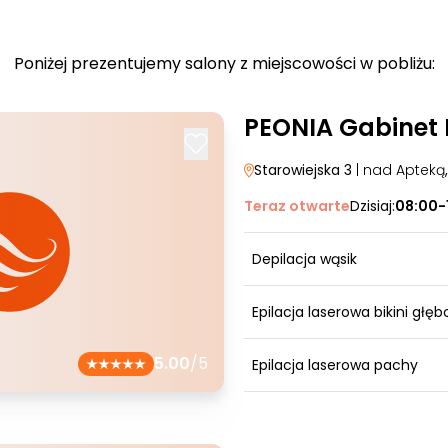
Poniżej prezentujemy salony z miejscowości w pobliżu:
PEONIA Gabinet
Starowiejska 3
| nad Apteką
Teraz otwarte
Dzisiaj:
08:00-
Depilacja wąsik
Epilacja laserowa bikini głęb
5.00
/5
Epilacja laserowa pachy