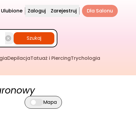
Ulubione
Zaloguj
Zarejestruj
Dla Salonu
Szukaj
gia
Depilacja
Tatuaż i Piercing
Trychologia
uronowy
Mapa
Przełącz widok mapy