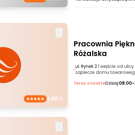
Pracownia Pięk
Różalska
ul. Rynek 2
| wejście od ulicy
zaplecze domu towaroweg
Teraz otwarte
Dzisiaj:
08:00-
4.88
/5