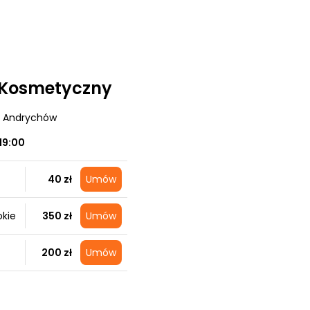
 Kosmetyczny
, Andrychów
19:00
40 zł
Umów
okie
350 zł
Umów
200 zł
Umów