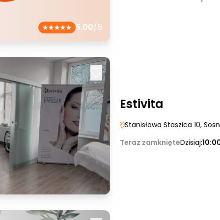
5.00
/5
Estivita
Stanisława Staszica 10
, Sos
Teraz zamknięte
Dzisiaj:
10:0