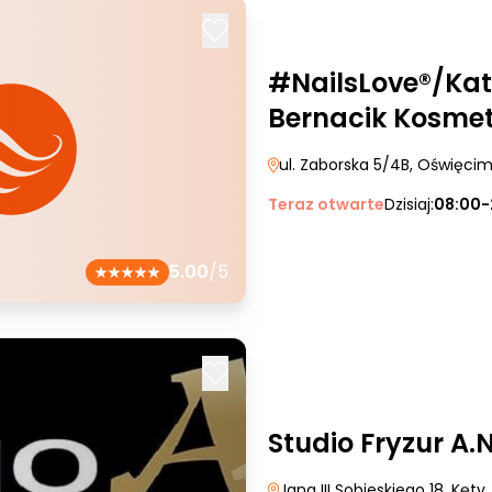
#NailsLove®/Ka
Bernacik Kosmet
ul. Zaborska 5/4B
, Oświęci
Teraz otwarte
Dzisiaj:
08:00-
5.00
/5
Studio Fryzur A.N
Jana III Sobieskiego 18
, Kęty