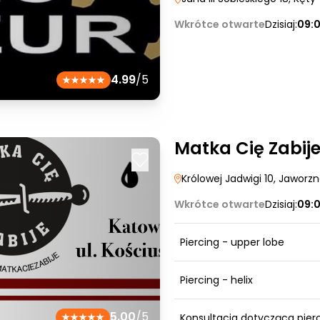
Wkrótce otwarte
Dzisiaj:
09:
4.99
/5
Matka Cię Zabij
Królowej Jadwigi 10
, Jaworz
Wkrótce otwarte
Dzisiaj:
09:
Piercing - upper lobe
Piercing - helix
5.00
/5
Konsultacja dotycząca pier