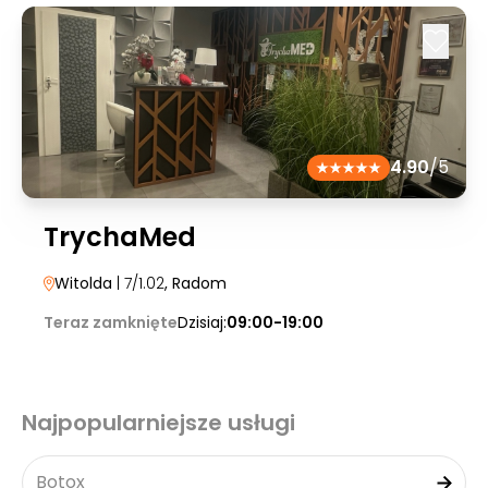
4.90
/5
TrychaMed
Witolda
| 7/1.02
, Radom
Teraz zamknięte
Dzisiaj:
09:00-19:00
Najpopularniejsze usługi
Botox