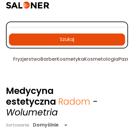
Szukaj
Fryzjerstwo
Barber
Kosmetyka
Kosmetologia
Pazno
Medycyna
estetyczna
Radom
-
Wolumetria
Domyślnie
Sortowanie