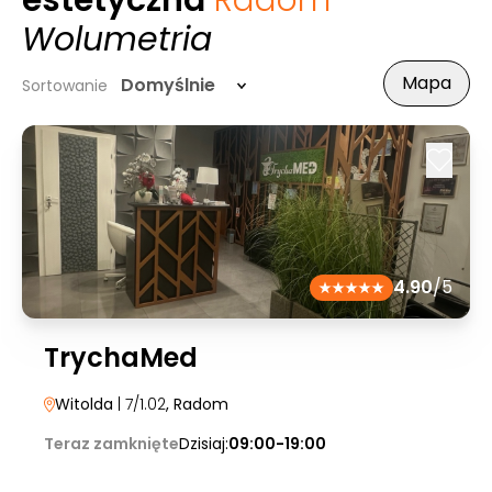
estetyczna
Radom
-
Wolumetria
Mapa
Domyślnie
Sortowanie
4.90
/5
TrychaMed
Witolda
| 7/1.02
, Radom
Teraz zamknięte
Dzisiaj:
09:00-19:00