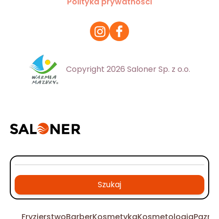
Polityka prywatności
Copyright 2026 Saloner Sp. z o.o.
Szukaj
Fryzjerstwo
Barber
Kosmetyka
Kosmetologia
Pazno