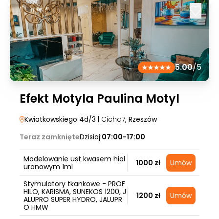
5.00
/5
Efekt Motyla Paulina Motyl
Kwiatkowskiego 4d/3
| Cicha7
, Rzeszów
Teraz zamknięte
Dzisiaj:
07:00-17:00
Modelowanie ust kwasem hial
1000 zł
Umów
uronowym 1ml
Stymulatory tkankowe - PROF
HILO, KARISMA, SUNEKOS 1200, J
1200 zł
Umów
ALUPRO SUPER HYDRO, JALUPR
O HMW