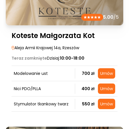
5.00
/5
Koteste Małgorzata Kot
Aleja Armii Krajowej 14a
, Rzeszów
Teraz zamknięte
Dzisiaj:
10:00-18:00
Modelowanie ust
700 zł
Umów
Nici PDO/PLLA
400 zł
Umów
Stymulator tkankowy twarz
550 zł
Umów