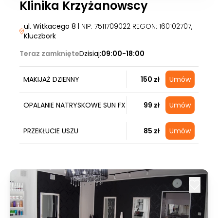
Klinika Krzyżanowscy
ul. Witkacego 8
| NIP: 7511709022 REGON: 160102707
,
Kluczbork
Teraz zamknięte
Dzisiaj:
09:00-18:00
MAKIJAŻ DZIENNY
150 zł
Umów
OPALANIE NATRYSKOWE SUN FX
99 zł
Umów
PRZEKŁUCIE USZU
85 zł
Umów