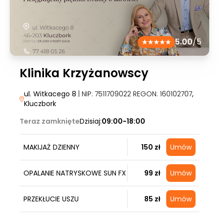
5.00
/5
Klinika Krzyżanowscy
ul. Witkacego 8
| NIP: 7511709022 REGON: 160102707
,
Kluczbork
Teraz zamknięte
Dzisiaj:
09:00-18:00
MAKIJAŻ DZIENNY
150 zł
Umów
OPALANIE NATRYSKOWE SUN FX
99 zł
Umów
PRZEKŁUCIE USZU
85 zł
Umów