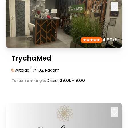
4.90
/5
TrychaMed
Witolda
| 7/1.02
, Radom
Teraz zamknięte
Dzisiaj:
09:00-19:00