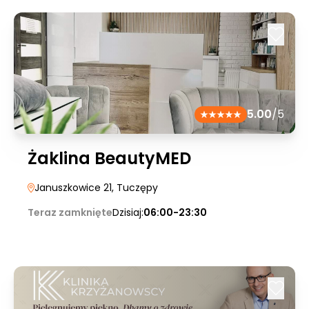
5.00
/5
Żaklina BeautyMED
Januszkowice 21
, Tuczępy
Teraz zamknięte
Dzisiaj:
06:00-23:30