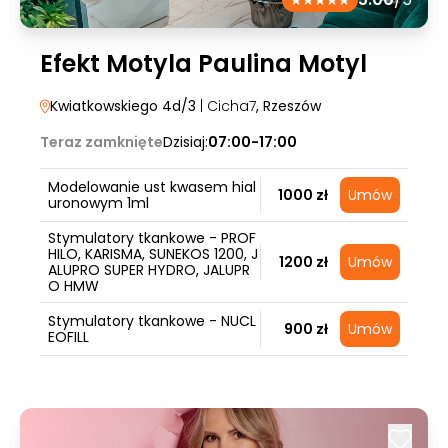
Efekt Motyla Paulina Motyl
Kwiatkowskiego 4d/3
| Cicha7
, Rzeszów
Teraz zamknięte
Dzisiaj:
07:00-17:00
Modelowanie ust kwasem hial
1000 zł
Umów
uronowym 1ml
Stymulatory tkankowe - PROF
HILO, KARISMA, SUNEKOS 1200, J
1200 zł
Umów
ALUPRO SUPER HYDRO, JALUPR
O HMW
Stymulatory tkankowe - NUCL
900 zł
Umów
EOFILL