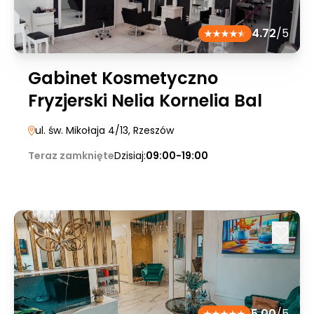
4.72
/5
Gabinet Kosmetyczno
Fryzjerski Nelia Kornelia Bal
ul. św. Mikołaja 4/13
, Rzeszów
Teraz zamknięte
Dzisiaj:
09:00-19:00
5.00
/5