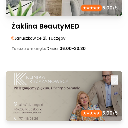
5.00
/5
Żaklina BeautyMED
Januszkowice 21
, Tuczępy
Teraz zamknięte
Dzisiaj:
06:00-23:30
5.00
/5