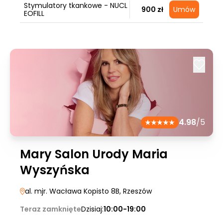
Stymulatory tkankowe - NUCL
900 zł
Umów
EOFILL
4.98
/5
Mary Salon Urody Maria
Wyszyńska
al. mjr. Wacława Kopisto 8B
, Rzeszów
Teraz zamknięte
Dzisiaj:
10:00-19:00