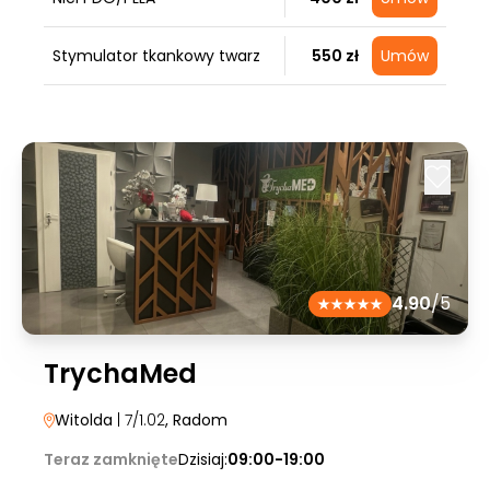
Stymulator tkankowy twarz
550 zł
Umów
4.90
/5
TrychaMed
Witolda
| 7/1.02
, Radom
Teraz zamknięte
Dzisiaj:
09:00-19:00