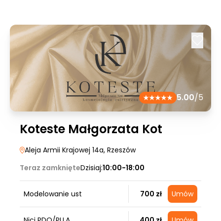
5.00
/5
Koteste Małgorzata Kot
Aleja Armii Krajowej 14a
, Rzeszów
Teraz zamknięte
Dzisiaj:
10:00-18:00
Modelowanie ust
700 zł
Umów
Nici PDO/PLLA
400 zł
Umów