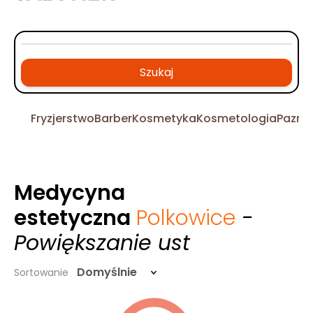
Szukaj
Fryzjerstwo
Barber
Kosmetyka
Kosmetologia
Pazno
Medycyna
estetyczna
Polkowice
-
Powiększanie ust
Domyślnie
Sortowanie