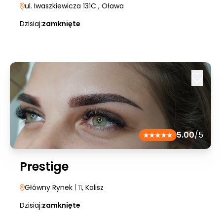
ul. Iwaszkiewicza 131C
, Oława
Dzisiaj:
zamknięte
5.00
/5
Prestige
Główny Rynek
| 11
, Kalisz
Dzisiaj:
zamknięte