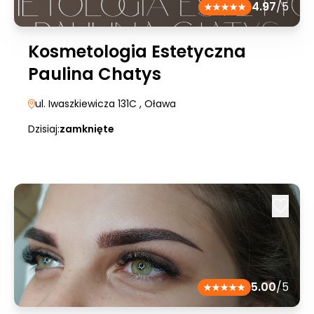
4.97
/5
Kosmetologia Estetyczna
Paulina Chatys
ul. Iwaszkiewicza 131C
, Oława
Dzisiaj:
zamknięte
5.00
/5