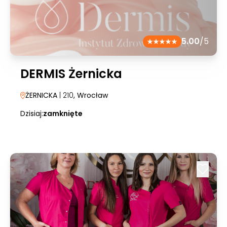
5.00
/5
DERMIS Żernicka
ŻERNICKA
| 210
, Wrocław
Dzisiaj:
zamknięte