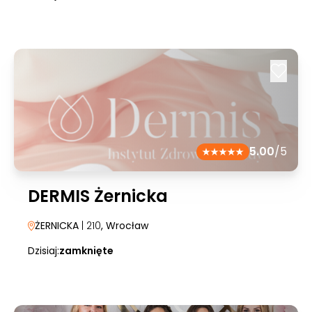
5.00
/5
DERMIS Żernicka
ŻERNICKA
| 210
, Wrocław
Dzisiaj:
zamknięte