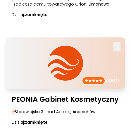
zaplecze domu towarowego Orion
, Limanowa
Dzisiaj:
zamknięte
5.00
/5
PEONIA Gabinet Kosmetyczny
Starowiejska 3
| nad Apteką
, Andrychów
Dzisiaj:
zamknięte