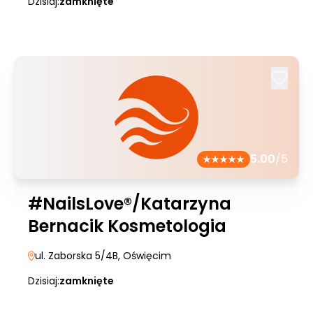
Dzisiaj:
zamknięte
5.00
/5
#NailsLove®/Katarzyna
Bernacik Kosmetologia
ul. Zaborska 5/4B
, Oświęcim
Dzisiaj:
zamknięte