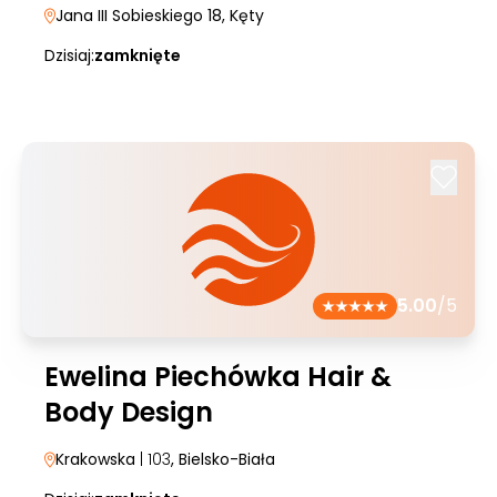
Jana III Sobieskiego 18
, Kęty
Dzisiaj:
zamknięte
5.00
/5
Ewelina Piechówka Hair &
Body Design
Krakowska
| 103
, Bielsko-Biała