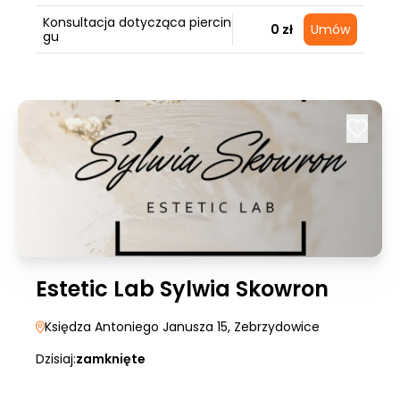
Konsultacja dotycząca piercin
0 zł
Umów
gu
Estetic Lab Sylwia Skowron
Księdza Antoniego Janusza 15
, Zebrzydowice
Dzisiaj:
zamknięte