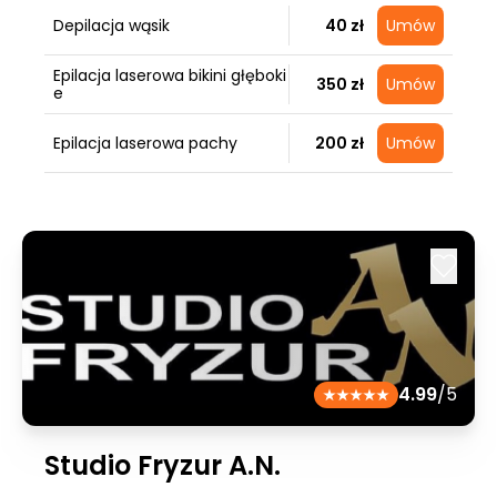
Depilacja wąsik
40 zł
Umów
Epilacja laserowa bikini głęboki
350 zł
Umów
e
Epilacja laserowa pachy
200 zł
Umów
4.99
/5
Studio Fryzur A.N.