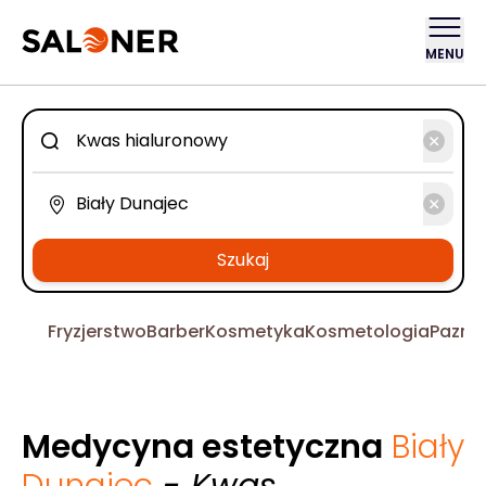
MENU
Szukaj
Fryzjerstwo
Barber
Kosmetyka
Kosmetologia
Pazno
Medycyna estetyczna
Biały