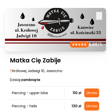
5.00
/5
Matka Cię Zabije
Królowej Jadwigi 10
, Jaworzno
Dzisiaj:
zamknięte
Piercing - upper lobe
110 zł
Umów
Piercing - helix
130 zł
Umów