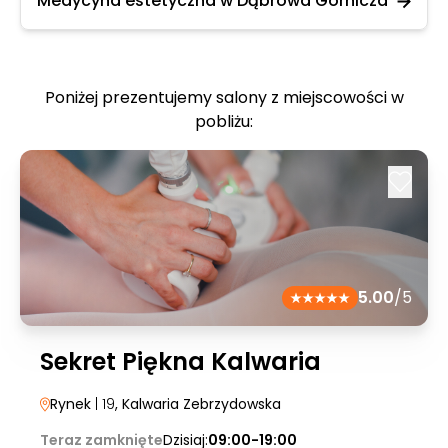
Medycyna estetyczna w Dąbrowa Górnicza
Poniżej prezentujemy salony z miejscowości w
pobliżu:
5.00
/5
Sekret Piękna Kalwaria
Rynek
| 19
, Kalwaria Zebrzydowska
Teraz zamknięte
Dzisiaj:
09:00-19:00