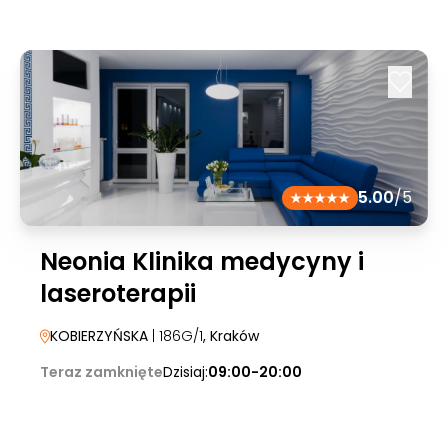
5.00
/5
Neonia Klinika medycyny i
laseroterapii
KOBIERZYŃSKA
| 186G/1
, Kraków
Teraz zamknięte
Dzisiaj:
09:00-20:00