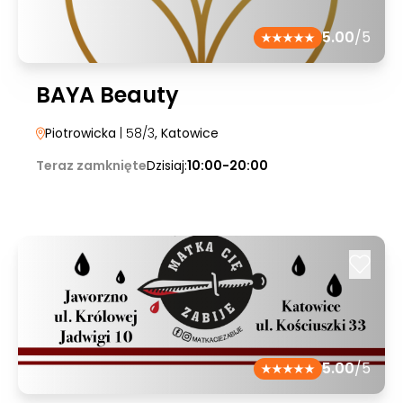
5.00
/5
BAYA Beauty
Piotrowicka
| 58/3
, Katowice
Teraz zamknięte
Dzisiaj:
10:00-20:00
5.00
/5