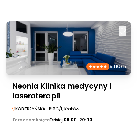
5.00
/5
Neonia Klinika medycyny i
laseroterapii
KOBIERZYŃSKA
| 186G/1
, Kraków
Teraz zamknięte
Dzisiaj:
09:00-20:00