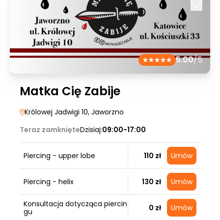
5.00
/5
Matka Cię Zabije
Królowej Jadwigi 10
, Jaworzno
Teraz zamknięte
Dzisiaj:
09:00-17:00
Piercing - upper lobe
110 zł
Umów
Piercing - helix
130 zł
Umów
Konsultacja dotycząca piercin
0 zł
Umów
gu