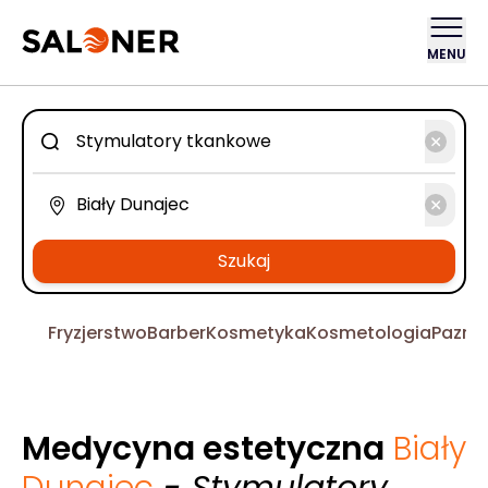
MENU
Szukaj
Fryzjerstwo
Barber
Kosmetyka
Kosmetologia
Pazno
Medycyna estetyczna
Biały