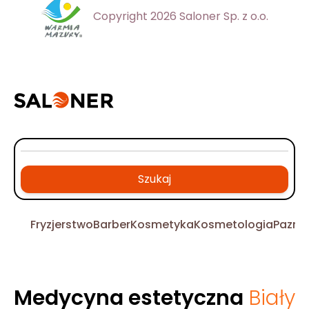
Copyright 2026 Saloner Sp. z o.o.
Szukaj
Fryzjerstwo
Barber
Kosmetyka
Kosmetologia
Pazno
Medycyna estetyczna
Biały