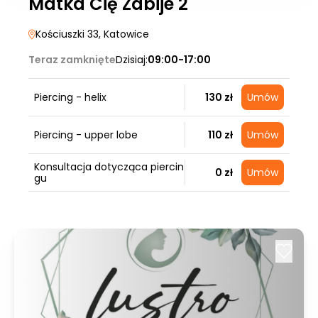
Matka Cię Zabije 2
Kościuszki 33
, Katowice
Teraz zamknięte
Dzisiaj:
09:00-17:00
Piercing - helix
130 zł
Umów
Piercing - upper lobe
110 zł
Umów
Konsultacja dotycząca piercin
0 zł
Umów
gu