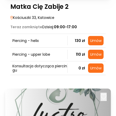
Matka Cię Zabije 2
Kościuszki 33
, Katowice
Teraz zamknięte
Dzisiaj:
09:00-17:00
Piercing - helix
130 zł
Umów
Piercing - upper lobe
110 zł
Umów
Konsultacja dotycząca piercin
0 zł
Umów
gu