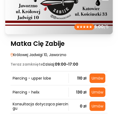
5.00
/5
Matka Cię Zabije
Królowej Jadwigi 10
, Jaworzno
Teraz zamknięte
Dzisiaj:
09:00-17:00
Piercing - upper lobe
110 zł
Umów
Piercing - helix
130 zł
Umów
Konsultacja dotycząca piercin
0 zł
Umów
gu