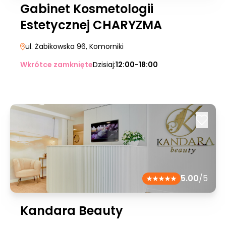
Gabinet Kosmetologii
Estetycznej CHARYZMA
ul. Żabikowska 96
, Komorniki
Wkrótce zamknięte
Dzisiaj:
12:00-18:00
5.00
/5
Kandara Beauty