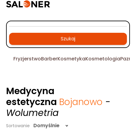
Szukaj
Fryzjerstwo
Barber
Kosmetyka
Kosmetologia
Pazno
Medycyna
estetyczna
Bojanowo
-
Wolumetria
Domyślnie
Sortowanie