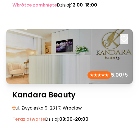
Wkrótce zamknięte
Dzisiaj:
12:00-18:00
5.00
/5
Kandara Beauty
ul. Zwycięska 9-23
| 7
, Wrocław
Teraz otwarte
Dzisiaj:
09:00-20:00