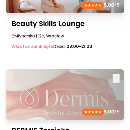
5.00
/5
Beauty Skills Lounge
Młynarska
| 12c
, Wrocław
Wkrótce zamknięte
Dzisiaj:
08:00-21:00
5.00
/5