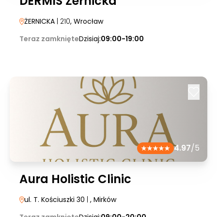
DERMIS Żernicka
ŻERNICKA
| 210
, Wrocław
Teraz zamknięte
Dzisiaj:
09:00-19:00
4.97
/5
Aura Holistic Clinic
ul. T. Kościuszki 30
|
, Mirków