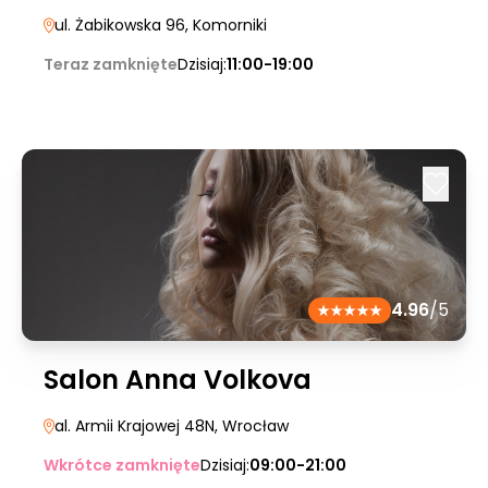
ul. Żabikowska 96
, Komorniki
Teraz zamknięte
Dzisiaj:
11:00-19:00
4.96
/5
Salon Anna Volkova
al. Armii Krajowej 48N
, Wrocław
Wkrótce zamknięte
Dzisiaj:
09:00-21:00