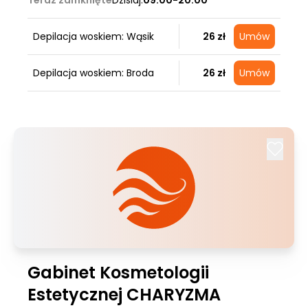
Teraz zamknięte
Dzisiaj:
09:00-20:00
Depilacja woskiem: Wąsik
26 zł
Umów
Depilacja woskiem: Broda
26 zł
Umów
Gabinet Kosmetologii
Estetycznej CHARYZMA