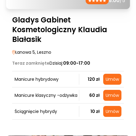
5.00
/5
Gladys Gabinet
Kosmetologiczny Klaudia
Białasik
Łanowa 5
, Leszno
Teraz zamknięte
Dzisiaj:
09:00-17:00
Manicure hybrydowy
120 zł
Umów
Manicure klasyczny -odżywka
60 zł
Umów
Ściągnięcie hybrydy
10 zł
Umów